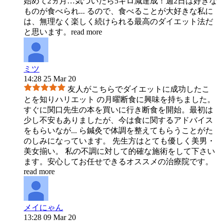
始めて2ヵ月…気づいたら5キロ減達成！週2日は好きな
ものが食べられ
...
るので、食べることが大好きな私に
は、無理なく楽しく続けられる最高のダイエット法だ
と思います。
read more
ミツ
14:28 25 Mar 20
友人がこちらでダイエットに成功したこ
とを知りハリエット の月曜断食に興味を持ちました。
すぐに関口先生の本を買いに行き断食を開始。最初は
少し不安もありましたが、今は食に関するアドバイス
をもらいなが
...
ら鍼灸で体調を整えてもらうことがた
のしみになっています。 先生方はとても優しく美男・
美女揃い。 私の不調に対して的確な施術をして下さい
ます。安心してお任せできるオススメの治療院です。
read more
メイにゃん
13:28 09 Mar 20