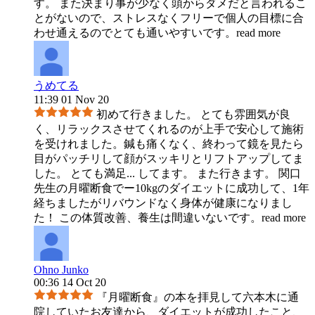
す。 また決まり事が少なく頭からダメだと言われるこ
とがないので、ストレスなくフリーで個人の目標に合
わせ通えるのでとても通いやすいです。
read more
うめてる
11:39 01 Nov 20
初めて行きました。 とても雰囲気が良
く、リラックスさせてくれるのが上手で安心して施術
を受けれました。鍼も痛くなく、終わって鏡を見たら
目がパッチリして顔がスッキリとリフトアップしてま
した。 とても満足
...
してます。 また行きます。 関口
先生の月曜断食でー10kgのダイエットに成功して、1年
経ちましたがリバウンドなく身体が健康になりまし
た！ この体質改善、養生は間違いないです。
read more
Ohno Junko
00:36 14 Oct 20
『月曜断食』の本を拝見して六本木に通
院していたお友達から、ダイエットが成功したこと、