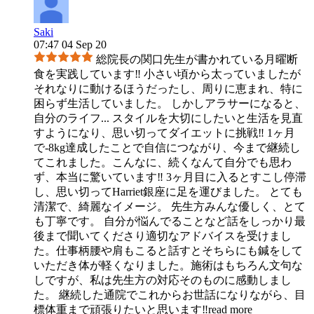
Saki
07:47 04 Sep 20
総院長の関口先生が書かれている月曜断
食を実践しています‼︎ 小さい頃から太っていましたが
それなりに動けるほうだったし、周りに恵まれ、特に
困らず生活していました。 しかしアラサーになると、
自分のライフ
...
スタイルを大切にしたいと生活を見直
すようになり、思い切ってダイエットに挑戦‼︎ 1ヶ月
で-8kg達成したことで自信につながり、今まで継続し
てこれました。こんなに、続くなんて自分でも思わ
ず、本当に驚いています‼︎ 3ヶ月目に入るとすこし停滞
し、思い切ってHarriet銀座に足を運びました。 とても
清潔で、綺麗なイメージ。 先生方みんな優しく、とて
も丁寧です。 自分が悩んでることなど話をしっかり最
後まで聞いてくださり適切なアドバイスを受けまし
た。仕事柄腰や肩もこると話すとそちらにも鍼をして
いただき体が軽くなりました。施術はもちろん文句な
しですが、私は先生方の対応そのものに感動しまし
た。 継続した通院でこれからお世話になりながら、目
標体重まで頑張りたいと思います‼︎
read more