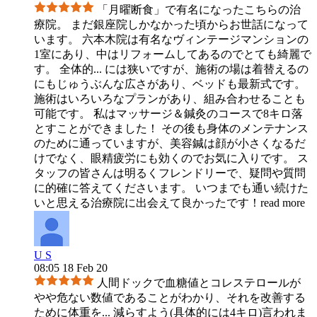
「月曜断食」で有名になったこちらの治
療院。 まだ銀座院しかなかった頃からお世話になって
います。 六本木院は有名なヴィンテージマンションの
1室にあり、中はリフォームしてあるのでとても綺麗で
す。 全体的
...
には狭いですが、施術の場は着替えるの
にもじゅうぶんな広さがあり、ベッドも最新式です。
施術はいろいろなプランがあり、組み合わせることも
可能です。 私はマッサージ＆鍼灸のコースで8キロ落
とすことができました！ その後も身体のメンテナンス
のために通っていますが、美容鍼は顔が小さくなるだ
けでなく、眼精疲労にも効くのでお気に入りです。 ス
タッフの皆さんは明るくフレンドリーで、疑問や質問
に的確に答えてくださいます。 いつまでも通い続けた
いと思える治療院に出会えて良かったです！
read more
U S
08:05 18 Feb 20
人間ドックで血糖値とコレステロールが
やや危ない数値であることがわかり、それを改善する
ために体重を
...
減らすよう(具体的には4キロ)言われま