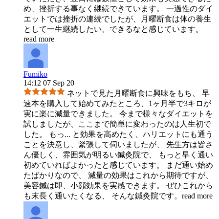
め、挫折する事なく継続できています。 一過性のダイ
エットでは挫折の連続でしたが、月曜断食は体の養生
として一生継続したい、できるなと感じています。
read more
Fumiko
14:12 07 Sep 20
ネットで見た月曜断食に興味をもち、 早
速本を購入して始めてみたところ、1ヶ月半で3キロが
実に楽に減量できました。 今まで様々なダイエットを
試しましたが、ここまで簡単に変わったのは人生初で
した。 もっ
...
と効果を高めたく、ハリエットにも通う
ことを決意し、緊張して伺いましたが、 先生方は皆さ
ん優しく、雰囲気が明るい鍼灸院で、 もっと早く通い
初めていればよかったと感じています。 まだ通い始め
たばかりなので、 減量の効果はこれから期待ですが、
美容鍼は即、小顔効果を実感できます。 ぜひこれから
も末長く通いたくなる、 そんな鍼灸院です。
read more