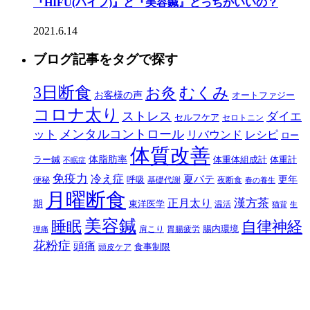
『HIFU(ハイフ)』と『美容鍼』どっちがいいの？
2021.6.14
ブログ記事をタグで探す
3日断食
むくみ
お灸
お客様の声
オートファジー
コロナ太り
ストレス
ダイエ
セルフケア
セロトニン
メンタルコントロール
ット
リバウンド
レシピ
ロー
体質改善
体脂肪率
ラー鍼
体重体組成計
体重計
不眠症
免疫力
冷え症
夏バテ
更年
呼吸
便秘
基礎代謝
夜断食
春の養生
月曜断食
正月太り
漢方茶
期
東洋医学
温活
猫背
生
美容鍼
自律神経
睡眠
腸内環境
肩こり
胃腸疲労
理痛
花粉症
頭痛
食事制限
頭皮ケア