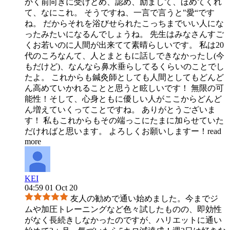
かく前向きに受けとめ、認め、励まして、ほめてくれ
て、なにこれ。 そうですね、一言で言うと"愛“です
ね。 だからそれを浴びせられたこっちまでいい人にな
ったみたいになるんでしょうね。 先生はみなさんすご
くお若いのに人間が出来てて素晴らしいです。 私は20
代のころなんて、人とまともに話しできなかったし(今
もだけど)、なんなら鼻水垂らしてるくらいのことでし
たよ。 これからも鍼灸師としても人間としてもどんど
ん高めていかれることと思うと眩しいです！ 無限の可
能性！そして、心身ともに優しい人がここからどんど
ん増えていくってことですね。 ありがとうございま
す！ 私もこれからもその端っこにたまに加らせていた
だければと思います。 よろしくお願いしますー！
read
more
KEI
04:59 01 Oct 20
友人の勧めで通い始めました。今までジ
ムや加圧トレーニングなど色々試したものの、即効性
がなく長続きしなかったのですが、ハリエットに通い