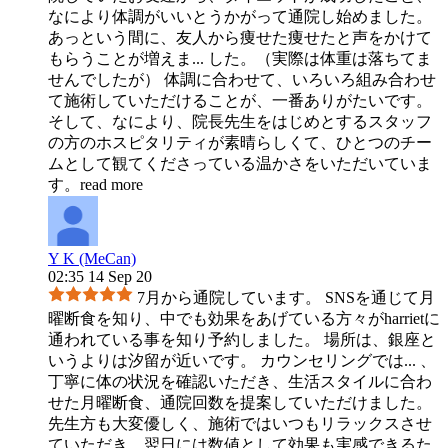
なにより体調がいいとうかがって通院し始めました。
あっという間に、友人から痩せた痩せたと声をかけて
もらうことが増えま
...
した。（実際は体重は落ちてま
せんでしたが） 体調に合わせて、いろいろ組み合わせ
て施術していただけることが、一番ありがたいです。
そして、なにより、院長先生をはじめとするスタッフ
の方のホスピタリティが素晴らしくて、ひとつのチー
ムとして観てくださっている温かさをいただいていま
す。
read more
Y K (MeCan)
02:35 14 Sep 20
7月から通院しています。 SNSを通じて月
曜断食を知り、中でも効果をあげている方々がharrietに
通われている事を知り予約しました。 場所は、銀座と
いうよりは汐留が近いです。 カウンセリングでは
...
、
丁寧に体の状況を確認いただき、生活スタイルに合わ
せた月曜断食、通院回数を提案していただけました。
先生方も大変優しく、施術ではいつもリラックスさせ
ていただき、翌日には数値として効果も実感できるた