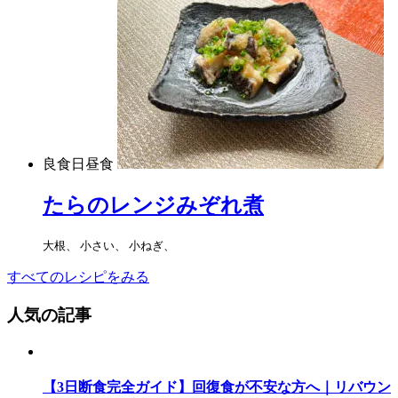
良食日昼食
たらのレンジみぞれ煮
大根、 小さい、 小ねぎ、
すべてのレシピをみる
人気の記事
【3日断食完全ガイド】回復食が不安な方へ｜リバウン