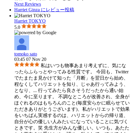
Next Reviews
Harriet Ginza にレビュー投稿
Harriet TOKYO
5.0
tomoko sato
03:45 07 Nov 20
私はいつも物事あまり考えずに、気にな
ったらふらっとやってみる性質です。 今回も、Twitter
でたまたま見かけて知った「月断」を翌日から始め、
程なくしてハリエットを知り、じゃあ行ってみよう、
となり、
...
行ってみたら良さそうだったから通い始
め、今に至ります。 不調なところが改善され、全身が
ほぐれるのはもちろんのこと(毎度安らかに眠らせてい
ただきありがとうございます)、私がハリエットで効果
をいちばん実感するのは、ハリエットからの帰り道、
自分が心の優しい人みたいになっていることに気づく
ときです。笑 先生方がみんな優しい。いつも。あたた