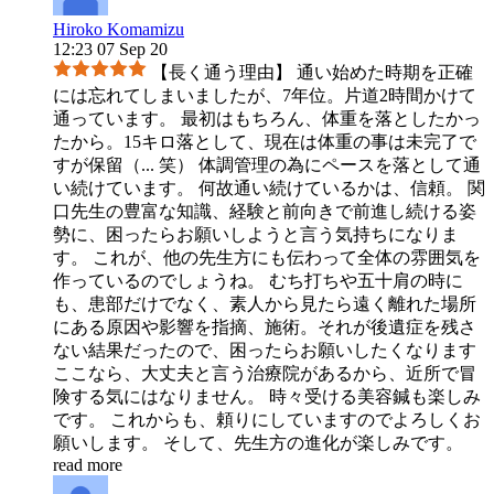
Hiroko Komamizu
12:23 07 Sep 20
【長く通う理由】 通い始めた時期を正確
には忘れてしまいましたが、7年位。片道2時間かけて
通っています。 最初はもちろん、体重を落としたかっ
たから。15キロ落として、現在は体重の事は未完了で
すが保留（
...
笑） 体調管理の為にペースを落として通
い続けています。 何故通い続けているかは、信頼。 関
口先生の豊富な知識、経験と前向きで前進し続ける姿
勢に、困ったらお願いしようと言う気持ちになりま
す。 これが、他の先生方にも伝わって全体の雰囲気を
作っているのでしょうね。 むち打ちや五十肩の時に
も、患部だけでなく、素人から見たら遠く離れた場所
にある原因や影響を指摘、施術。それが後遺症を残さ
ない結果だったので、困ったらお願いしたくなります
ここなら、大丈夫と言う治療院があるから、近所で冒
険する気にはなりません。 時々受ける美容鍼も楽しみ
です。 これからも、頼りにしていますのでよろしくお
願いします。 そして、先生方の進化が楽しみです。
read more