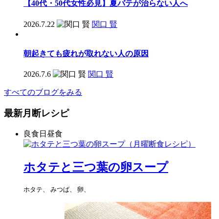
【40代・50代女性必見】夏バテが治らない人へ
2026.7.22
関口 賢
朝起きても疲れが取れない人の原因
2026.7.6
関口 賢
すべてのブログをみる
最新月断レシピ
良食日昼食
ホタテと三つ葉の卵スープ
ホタテ、 みつば、 卵、