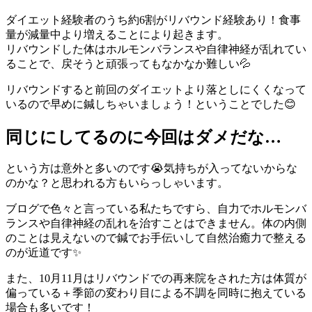
ダイエット経験者のうち約6割がリバウンド経験あり！食事
量が減量中より増えることにより起きます。
リバウンドした体はホルモンバランスや自律神経が乱れてい
ることで、戻そうと頑張ってもなかなか難しい💦
リバウンドすると前回のダイエットより落としにくくなって
いるので早めに鍼しちゃいましょう！ということでした😊
同じにしてるのに今回はダメだな…
という方は意外と多いのです😭気持ちが入ってないからな
のかな？と思われる方もいらっしゃいます。
ブログで色々と言っている私たちですら、自力でホルモンバ
ランスや自律神経の乱れを治すことはできません。体の内側
のことは見えないので鍼でお手伝いして自然治癒力で整える
のが近道です✨
また、10月11月はリバウンドでの再来院をされた方は体質が
偏っている＋季節の変わり目による不調を同時に抱えている
場合も多いです！