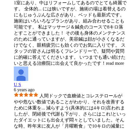
1室にあり、中はリフォームしてあるのでとても綺麗で
す。 全体的
...
には狭いですが、施術の場は着替えるの
にもじゅうぶんな広さがあり、ベッドも最新式です。
施術はいろいろなプランがあり、組み合わせることも
可能です。 私はマッサージ＆鍼灸のコースで8キロ落
とすことができました！ その後も身体のメンテナンス
のために通っていますが、美容鍼は顔が小さくなるだ
けでなく、眼精疲労にも効くのでお気に入りです。 ス
タッフの皆さんは明るくフレンドリーで、疑問や質問
に的確に答えてくださいます。 いつまでも通い続けた
いと思える治療院に出会えて良かったです！
read more
U S
6 years ago
人間ドックで血糖値とコレステロールが
やや危ない数値であることがわかり、それを改善する
ために体重を
...
減らすよう(具体的には4キロ)言われま
したが、閉経後で代謝も下がり、さらにはこれ!といっ
たダイエットにも出会えず悶々としていました。そん
な時、昨年末に友人が「月曜断食」で10キロの減量に