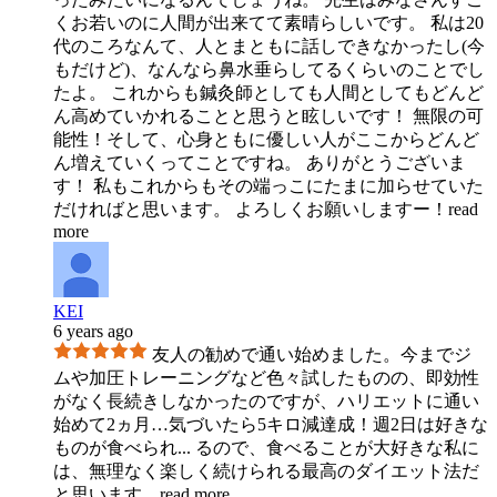
くお若いのに人間が出来てて素晴らしいです。 私は20
代のころなんて、人とまともに話しできなかったし(今
もだけど)、なんなら鼻水垂らしてるくらいのことでし
たよ。 これからも鍼灸師としても人間としてもどんど
ん高めていかれることと思うと眩しいです！ 無限の可
能性！そして、心身ともに優しい人がここからどんど
ん増えていくってことですね。 ありがとうございま
す！ 私もこれからもその端っこにたまに加らせていた
だければと思います。 よろしくお願いしますー！
read
more
KEI
6 years ago
友人の勧めで通い始めました。今までジ
ムや加圧トレーニングなど色々試したものの、即効性
がなく長続きしなかったのですが、ハリエットに通い
始めて2ヵ月…気づいたら5キロ減達成！週2日は好きな
ものが食べられ
...
るので、食べることが大好きな私に
は、無理なく楽しく続けられる最高のダイエット法だ
と思います。
read more