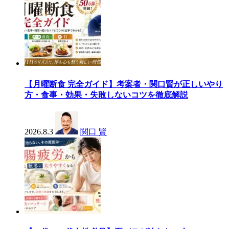
【月曜断食 完全ガイド】考案者・関口賢が正しいやり
方・食事・効果・失敗しないコツを徹底解説
2026.8.3
関口 賢