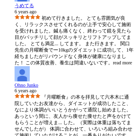
うめてる
6 years ago
初めて行きました。 とても雰囲気が良
く、リラックスさせてくれるのが上手で安心して施術
を受けれました。鍼も痛くなく、終わって鏡を見たら
目がパッチリして顔がスッキリとリフトアップしてま
した。 とても満足
...
してます。 また行きます。 関口
先生の月曜断食でー10kgのダイエットに成功して、1年
経ちましたがリバウンドなく身体が健康になりまし
た！ この体質改善、養生は間違いないです。
read more
Ohno Junko
6 years ago
『月曜断食』の本を拝見して六本木に通
院していたお友達から、ダイエットが成功したこと、
なにより体調がいいとうかがって通院し始めました。
あっという間に、友人から痩せた痩せたと声をかけて
もらうことが増えま
...
した。（実際は体重は落ちてま
せんでしたが） 体調に合わせて、いろいろ組み合わせ
て施術していただけることが、一番ありがたいです。