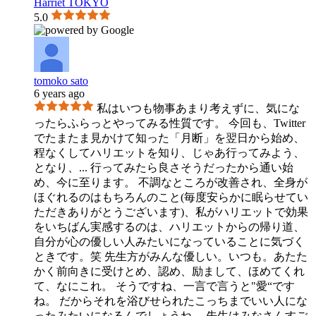
Harriet TOKYO
5.0
tomoko sato
6 years ago
私はいつも物事あまり考えずに、気にな
ったらふらっとやってみる性質です。 今回も、Twitter
でたまたま見かけて知った「月断」を翌日から始め、
程なくしてハリエットを知り、じゃあ行ってみよう、
となり、
...
行ってみたら良さそうだったから通い始
め、今に至ります。 不調なところが改善され、全身が
ほぐれるのはもちろんのこと(毎度安らかに眠らせてい
ただきありがとうございます)、私がハリエットで効果
をいちばん実感するのは、ハリエットからの帰り道、
自分が心の優しい人みたいになっていることに気づく
ときです。笑 先生方がみんな優しい。いつも。あたた
かく前向きに受けとめ、認め、励まして、ほめてくれ
て、なにこれ。 そうですね、一言で言うと"愛“です
ね。 だからそれを浴びせられたこっちまでいい人にな
ったみたいになるんでしょうね。 先生はみなさんすご