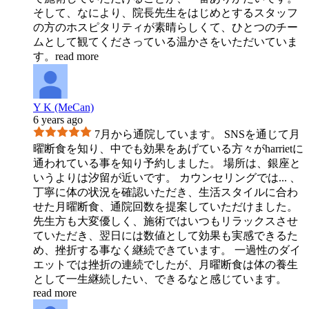
そして、なにより、院長先生をはじめとするスタッフ
の方のホスピタリティが素晴らしくて、ひとつのチー
ムとして観てくださっている温かさをいただいていま
す。
read more
Y K (MeCan)
6 years ago
7月から通院しています。 SNSを通じて月
曜断食を知り、中でも効果をあげている方々がharrietに
通われている事を知り予約しました。 場所は、銀座と
いうよりは汐留が近いです。 カウンセリングでは
...
、
丁寧に体の状況を確認いただき、生活スタイルに合わ
せた月曜断食、通院回数を提案していただけました。
先生方も大変優しく、施術ではいつもリラックスさせ
ていただき、翌日には数値として効果も実感できるた
め、挫折する事なく継続できています。 一過性のダイ
エットでは挫折の連続でしたが、月曜断食は体の養生
として一生継続したい、できるなと感じています。
read more