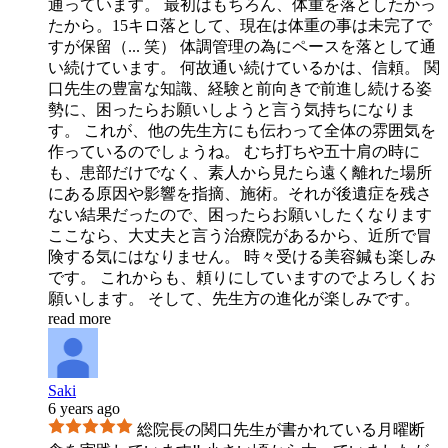
通っています。 最初はもちろん、体重を落としたかっ
たから。15キロ落として、現在は体重の事は未完了で
すが保留（
...
笑） 体調管理の為にペースを落として通
い続けています。 何故通い続けているかは、信頼。 関
口先生の豊富な知識、経験と前向きで前進し続ける姿
勢に、困ったらお願いしようと言う気持ちになりま
す。 これが、他の先生方にも伝わって全体の雰囲気を
作っているのでしょうね。 むち打ちや五十肩の時に
も、患部だけでなく、素人から見たら遠く離れた場所
にある原因や影響を指摘、施術。それが後遺症を残さ
ない結果だったので、困ったらお願いしたくなります
ここなら、大丈夫と言う治療院があるから、近所で冒
険する気にはなりません。 時々受ける美容鍼も楽しみ
です。 これからも、頼りにしていますのでよろしくお
願いします。 そして、先生方の進化が楽しみです。
read more
Saki
6 years ago
総院長の関口先生が書かれている月曜断