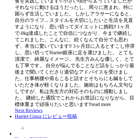
食を実践しています‼︎ 小さい頃から太っていましたが
それなりに動けるほうだったし、周りに恵まれ、特に
困らず生活していました。 しかしアラサーになると、
自分のライフ
...
スタイルを大切にしたいと生活を見直
すようになり、思い切ってダイエットに挑戦‼︎ 1ヶ月
で-8kg達成したことで自信につながり、今まで継続し
てこれました。こんなに、続くなんて自分でも思わ
ず、本当に驚いています‼︎ 3ヶ月目に入るとすこし停滞
し、思い切ってHarriet銀座に足を運びました。 とても
清潔で、綺麗なイメージ。 先生方みんな優しく、とて
も丁寧です。 自分が悩んでることなど話をしっかり最
後まで聞いてくださり適切なアドバイスを受けまし
た。仕事柄腰や肩もこると話すとそちらにも鍼をして
いただき体が軽くなりました。施術はもちろん文句な
しですが、私は先生方の対応そのものに感動しまし
た。 継続した通院でこれからお世話になりながら、目
標体重まで頑張りたいと思います‼︎
read more
Next Reviews
Harriet Ginza にレビュー投稿