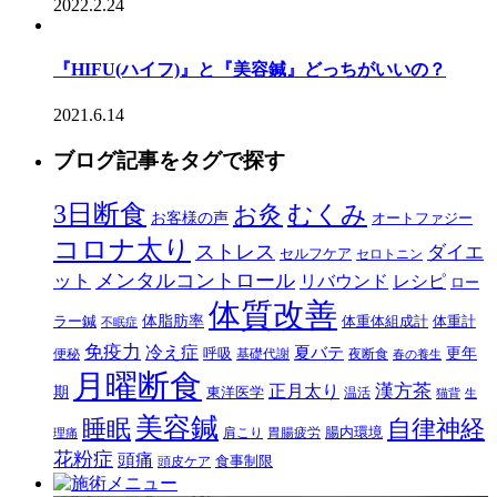
2022.2.24
『HIFU(ハイフ)』と『美容鍼』どっちがいいの？
2021.6.14
ブログ記事をタグで探す
3日断食
むくみ
お灸
お客様の声
オートファジー
コロナ太り
ストレス
ダイエ
セルフケア
セロトニン
メンタルコントロール
ット
リバウンド
レシピ
ロー
体質改善
体脂肪率
ラー鍼
体重体組成計
体重計
不眠症
免疫力
冷え症
夏バテ
更年
呼吸
便秘
基礎代謝
夜断食
春の養生
月曜断食
正月太り
漢方茶
期
東洋医学
温活
猫背
生
美容鍼
自律神経
睡眠
腸内環境
肩こり
胃腸疲労
理痛
花粉症
頭痛
食事制限
頭皮ケア