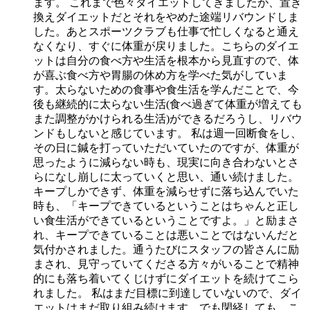
ます。 これまで色々ダイエットしてきましたが、置き
換えダイエットだとそれをやめた途端リバウンドしま
した。あとスポーツクラブも仕事で忙しくなると通え
なくなり、すぐに体重が戻りました。こちらのダイエ
ットは自分の食べ方や生活を根本から見直すので、体
が喜ぶ食べ方や胃腸の休め方を学べた気がしていま
す。太らないための食事や食生活を学んだことで、今
後も継続的に太らない生活(食べ過ぎて体重が増えても
また調整がかけられる生活)ができるだろうし、リバウ
ンドもしないと感じています。 私は週一回断食をし、
その日に鍼を打っていただいていたのですが、体重が
思ったように減らない時も、現実に向き合わないとさ
らになし崩しに太っていくと思い、通い続けました。
キープしかできず、体重を減らせずに落ち込んでいた
時も、「キープできているということはちゃんと正し
い食生活ができているということですよ。」と励まさ
れ、キープできていることは悪いことではないんだと
気付かされました。通うたびにスタッフの皆さんに励
まされ、見守っていてくださる方々がいることで精神
的にも落ち着いてくじけずにダイエットを続けてこら
れました。 私はまだ目標に到達していないので、ダイ
エットはまだ取り組み続けます。でも閉経しても、こ