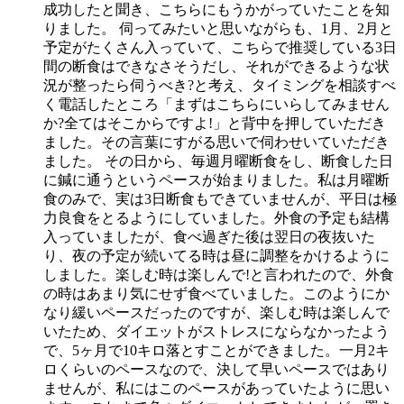
成功したと聞き、こちらにもうかがっていたことを知
りました。 伺ってみたいと思いながらも、1月、2月と
予定がたくさん入っていて、こちらで推奨している3日
間の断食はできなさそうだし、それができるような状
況が整ったら伺うべき?と考え、タイミングを相談すべ
く電話したところ「まずはこちらにいらしてみません
か?全てはそこからですよ!」と背中を押していただき
ました。その言葉にすがる思いで伺わせいていただき
ました。 その日から、毎週月曜断食をし、断食した日
に鍼に通うというペースが始まりました。私は月曜断
食のみで、実は3日断食もできていませんが、平日は極
力良食をとるようにしていました。外食の予定も結構
入っていましたが、食べ過ぎた後は翌日の夜抜いた
り、夜の予定が続いてる時は昼に調整をかけるように
しました。楽しむ時は楽しんで!と言われたので、外食
の時はあまり気にせず食べていました。このようにか
なり緩いペースだったのですが、楽しむ時は楽しんで
いたため、ダイエットがストレスにならなかったよう
で、5ヶ月で10キロ落とすことができました。一月2キ
ロくらいのペースなので、決して早いペースではあり
ませんが、私にはこのペースがあっていたように思い