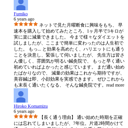
Fumiko
6 years ago
ネットで見た月曜断食に興味をもち、 早
速本を購入して始めてみたところ、1ヶ月半で3キロが
実に楽に減量できました。 今まで様々なダイエットを
試しましたが、ここまで簡単に変わったのは人生初で
した。 もっ
...
と効果を高めたく、ハリエットにも通う
ことを決意し、緊張して伺いましたが、 先生方は皆さ
ん優しく、雰囲気が明るい鍼灸院で、 もっと早く通い
初めていればよかったと感じています。 まだ通い始め
たばかりなので、 減量の効果はこれから期待ですが、
美容鍼は即、小顔効果を実感できます。 ぜひこれから
も末長く通いたくなる、 そんな鍼灸院です。
read more
Hiroko Komamizu
6 years ago
【長く通う理由】 通い始めた時期を正確
には忘れてしまいましたが、7年位。片道2時間かけて