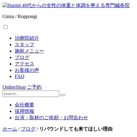
Ginza / Roppongi
治療院紹介
スタッフ
施術メニュー
ブログ
アクセス
お客様の声
FAQ
OnlineShop
ご予約
会社概要
採用情報
出演・取材のご依頼・お問合わせ
ホーム
/
ブログ
/
リバウンドしても来てほしい理由