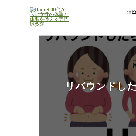
治
ホーム
/
ブログ
/
リバウンドしたら戻しにくく
リバウンドし