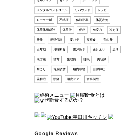
セルフケア
セロトニン
ダイエット
メンタルコントロール
リバウンド
レシピ
ローラー鍼
不眠症
体脂肪率
体質改善
体重体組成計
体重計
便秘
免疫力
冷え症
呼吸
基礎代謝
夏バテ
夜断食
春の養生
更年期
月曜断食
東洋医学
正月太り
温活
漢方茶
猫背
生理痛
睡眠
美容鍼
肩こり
胃腸疲労
腸内環境
自律神経
花粉症
頭痛
頭皮ケア
食事制限
Google Reviews