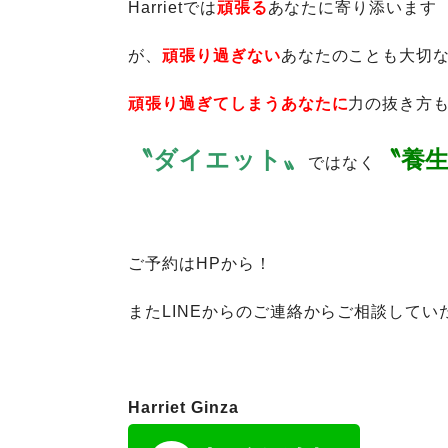
Harrietでは
頑張る
あなたに寄り添います
が、
頑張り過ぎない
あなたのことも大切
頑張り過ぎてしまうあなたに
力の抜き方も
〝ダイエット〟
〝養
ではなく
ご予約はHPから！
またLINEからのご連絡からご相談してい
Harriet Ginza