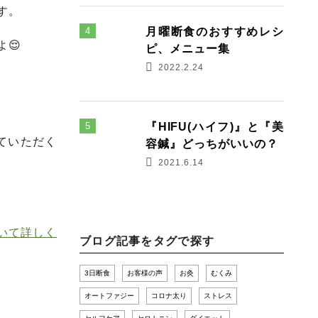
す。
月曜断食のおすすめレシ
😌
ピ、メニュー集
2022.2.24
『HIFU(ハイフ)』と『美
ていただく
容鍼』どっちがいいの？
2021.6.14
いて詳しく
ブログ記事をタグで探す
3日断食
お客様の声
お灸
むくみ
オートファジー
コロナ太り
ストレス