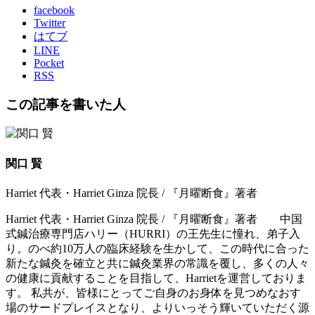
facebook
Twitter
はてブ
LINE
Pocket
RSS
この記事を書いた人
関口 賢
Harriet 代表・Harriet Ginza 院長 / 『月曜断食』著者
Harriet 代表・Harriet Ginza 院長 / 『月曜断食』著者 中国
式鍼治療専門店ハリー（HURRI）の王先生に憧れ、弟子入
り。のべ約10万人の臨床経験を生かして、この時代に合った
新たな鍼灸を確立と共に鍼灸業界の常識を覆し、多くの人々
の健康に貢献することを目指して、Harrietを運営しておりま
す。 私共が、皆様にとってご自身のお身体を見つめなおす
場のサードプレイスとなり、よりいっそう輝いていただく源