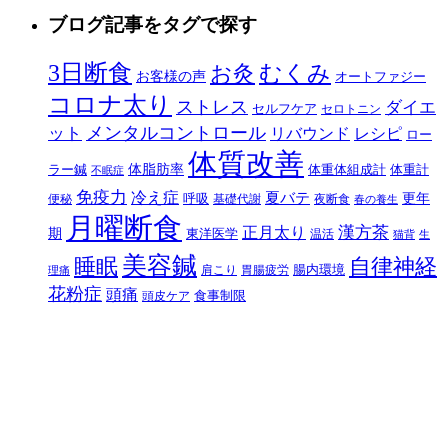
ブログ記事をタグで探す
3日断食
むくみ
お灸
お客様の声
オートファジー
コロナ太り
ストレス
ダイエ
セルフケア
セロトニン
メンタルコントロール
ット
リバウンド
レシピ
ロー
体質改善
体脂肪率
ラー鍼
体重体組成計
体重計
不眠症
免疫力
冷え症
夏バテ
更年
呼吸
便秘
基礎代謝
夜断食
春の養生
月曜断食
正月太り
漢方茶
期
東洋医学
温活
猫背
生
美容鍼
自律神経
睡眠
腸内環境
肩こり
胃腸疲労
理痛
花粉症
頭痛
食事制限
頭皮ケア