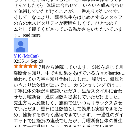
せんでしたが） 体調に合わせて、いろいろ組み合わせ
て施術していただけることが、一番ありがたいです。
そして、なにより、院長先生をはじめとするスタッフ
の方のホスピタリティが素晴らしくて、ひとつのチー
ムとして観てくださっている温かさをいただいていま
す。
read more
Y K (MeCan)
02:35 14 Sep 20
7月から通院しています。 SNSを通じて月
曜断食を知り、中でも効果をあげている方々がharrietに
通われている事を知り予約しました。 場所は、銀座と
いうよりは汐留が近いです。 カウンセリングでは
...
、
丁寧に体の状況を確認いただき、生活スタイルに合わ
せた月曜断食、通院回数を提案していただけました。
先生方も大変優しく、施術ではいつもリラックスさせ
ていただき、翌日には数値として効果も実感できるた
め、挫折する事なく継続できています。 一過性のダイ
エットでは挫折の連続でしたが、月曜断食は体の養生
として一生継続したい、できるなと感じています。