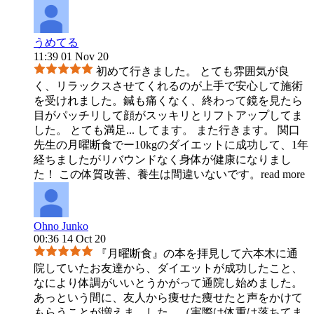
うめてる
11:39 01 Nov 20
初めて行きました。 とても雰囲気が良
く、リラックスさせてくれるのが上手で安心して施術
を受けれました。鍼も痛くなく、終わって鏡を見たら
目がパッチリして顔がスッキリとリフトアップしてま
した。 とても満足
...
してます。 また行きます。 関口
先生の月曜断食でー10kgのダイエットに成功して、1年
経ちましたがリバウンドなく身体が健康になりまし
た！ この体質改善、養生は間違いないです。
read more
Ohno Junko
00:36 14 Oct 20
『月曜断食』の本を拝見して六本木に通
院していたお友達から、ダイエットが成功したこと、
なにより体調がいいとうかがって通院し始めました。
あっという間に、友人から痩せた痩せたと声をかけて
もらうことが増えま
...
した。（実際は体重は落ちてま