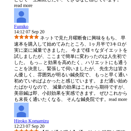
read more
Fumiko
14:12 07 Sep 20
ネットで見た月曜断食に興味をもち、 早
速本を購入して始めてみたところ、1ヶ月半で3キロが
実に楽に減量できました。 今まで様々なダイエットを
試しましたが、ここまで簡単に変わったのは人生初で
した。 もっ
...
と効果を高めたく、ハリエットにも通う
ことを決意し、緊張して伺いましたが、 先生方は皆さ
ん優しく、雰囲気が明るい鍼灸院で、 もっと早く通い
初めていればよかったと感じています。 まだ通い始め
たばかりなので、 減量の効果はこれから期待ですが、
美容鍼は即、小顔効果を実感できます。 ぜひこれから
も末長く通いたくなる、 そんな鍼灸院です。
read more
Hiroko Komamizu
12:23 07 Sep 20