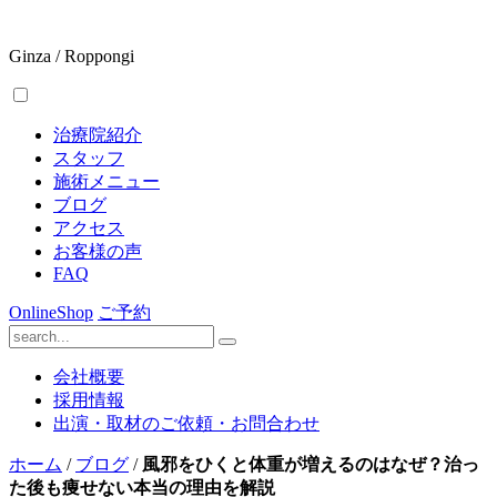
Ginza / Roppongi
治療院紹介
スタッフ
施術メニュー
ブログ
アクセス
お客様の声
FAQ
OnlineShop
ご予約
会社概要
採用情報
出演・取材のご依頼・お問合わせ
ホーム
/
ブログ
/
風邪をひくと体重が増えるのはなぜ？治っ
た後も痩せない本当の理由を解説