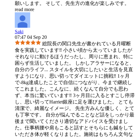
願いします。 そして、先生方の進化が楽しみです。
read more
Saki
07:47 04 Sep 20
総院長の関口先生が書かれている月曜断
食を実践しています‼︎ 小さい頃から太っていましたが
それなりに動けるほうだったし、周りに恵まれ、特に
困らず生活していました。 しかしアラサーになると、
自分のライフ
...
スタイルを大切にしたいと生活を見直
すようになり、思い切ってダイエットに挑戦‼︎ 1ヶ月
で-8kg達成したことで自信につながり、今まで継続し
てこれました。こんなに、続くなんて自分でも思わ
ず、本当に驚いています‼︎ 3ヶ月目に入るとすこし停滞
し、思い切ってHarriet銀座に足を運びました。 とても
清潔で、綺麗なイメージ。 先生方みんな優しく、とて
も丁寧です。 自分が悩んでることなど話をしっかり最
後まで聞いてくださり適切なアドバイスを受けまし
た。仕事柄腰や肩もこると話すとそちらにも鍼をして
いただき体が軽くなりました。施術はもちろん文句な