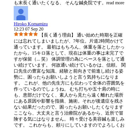
も末長く通いたくなる、 そんな鍼灸院です。
read more
Hiroko Komamizu
12:23 07 Sep 20
【長く通う理由】 通い始めた時期を正確
には忘れてしまいましたが、7年位。片道2時間かけて
通っています。 最初はもちろん、体重を落としたかっ
たから。15キロ落として、現在は体重の事は未完了で
すが保留（
...
笑） 体調管理の為にペースを落として通
い続けています。 何故通い続けているかは、信頼。 関
口先生の豊富な知識、経験と前向きで前進し続ける姿
勢に、困ったらお願いしようと言う気持ちになりま
す。 これが、他の先生方にも伝わって全体の雰囲気を
作っているのでしょうね。 むち打ちや五十肩の時に
も、患部だけでなく、素人から見たら遠く離れた場所
にある原因や影響を指摘、施術。それが後遺症を残さ
ない結果だったので、困ったらお願いしたくなります
ここなら、大丈夫と言う治療院があるから、近所で冒
険する気にはなりません。 時々受ける美容鍼も楽しみ
です。 これからも、頼りにしていますのでよろしくお