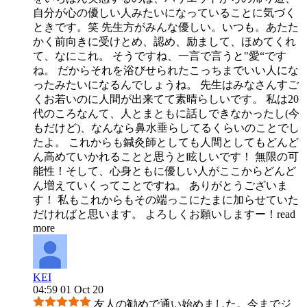
自分が心の優しい人みたいになっていることに気づく
ときです。笑 先生方がみんな優しい。いつも。あたた
かく前向きに受けとめ、認め、励まして、ほめてくれ
て、なにこれ。 そうですね、一言で言うと"愛“です
ね。 だからそれを浴びせられたこっちまでいい人にな
ったみたいになるんでしょうね。 先生はみなさんすご
くお若いのに人間が出来てて素晴らしいです。 私は20
代のころなんて、人とまともに話しできなかったし(今
もだけど)、なんなら鼻水垂らしてるくらいのことでし
たよ。 これからも鍼灸師としても人間としてもどんど
ん高めていかれることと思うと眩しいです！ 無限の可
能性！そして、心身ともに優しい人がここからどんど
ん増えていくってことですね。 ありがとうございま
す！ 私もこれからもその端っこにたまに加らせていた
だければと思います。 よろしくお願いしますー！
read
more
KEI
04:59 01 Oct 20
友人の勧めで通い始めました。今までジ