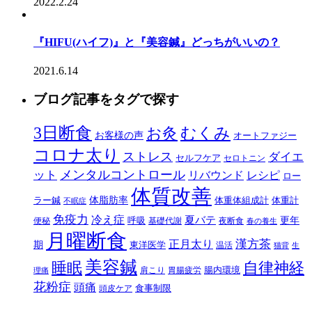
2022.2.24
『HIFU(ハイフ)』と『美容鍼』どっちがいいの？
2021.6.14
ブログ記事をタグで探す
3日断食
むくみ
お灸
お客様の声
オートファジー
コロナ太り
ストレス
ダイエ
セルフケア
セロトニン
メンタルコントロール
ット
リバウンド
レシピ
ロー
体質改善
体脂肪率
ラー鍼
体重体組成計
体重計
不眠症
免疫力
冷え症
夏バテ
更年
呼吸
便秘
基礎代謝
夜断食
春の養生
月曜断食
正月太り
漢方茶
期
東洋医学
温活
猫背
生
美容鍼
自律神経
睡眠
腸内環境
肩こり
胃腸疲労
理痛
花粉症
頭痛
食事制限
頭皮ケア