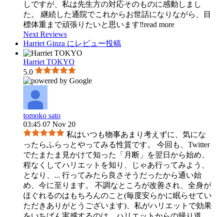
しですが、私は先生方の対応そのものに感動しまし
た。 継続した通院でこれからお世話になりながら、目
標体重まで頑張りたいと思います‼︎
read more
Next Reviews
Harriet Ginza にレビュー投稿
Harriet TOKYO
5.0
tomoko sato
03:45 07 Nov 20
私はいつも物事あまり考えずに、気にな
ったらふらっとやってみる性質です。 今回も、Twitter
でたまたま見かけて知った「月断」を翌日から始め、
程なくしてハリエットを知り、じゃあ行ってみよう、
となり、
...
行ってみたら良さそうだったから通い始
め、今に至ります。 不調なところが改善され、全身が
ほぐれるのはもちろんのこと(毎度安らかに眠らせてい
ただきありがとうございます)、私がハリエットで効果
をいちばん実感するのは、ハリエットからの帰り道、