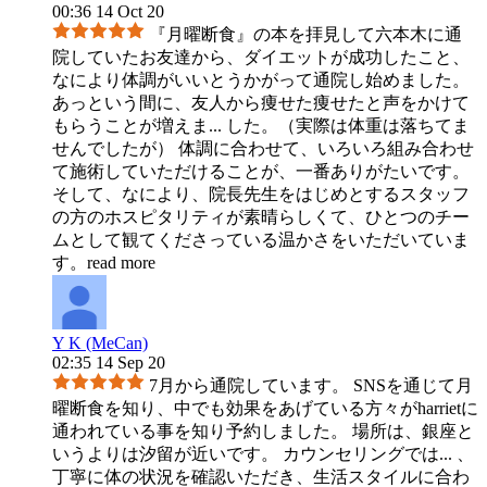
00:36 14 Oct 20
『月曜断食』の本を拝見して六本木に通
院していたお友達から、ダイエットが成功したこと、
なにより体調がいいとうかがって通院し始めました。
あっという間に、友人から痩せた痩せたと声をかけて
もらうことが増えま
...
した。（実際は体重は落ちてま
せんでしたが） 体調に合わせて、いろいろ組み合わせ
て施術していただけることが、一番ありがたいです。
そして、なにより、院長先生をはじめとするスタッフ
の方のホスピタリティが素晴らしくて、ひとつのチー
ムとして観てくださっている温かさをいただいていま
す。
read more
Y K (MeCan)
02:35 14 Sep 20
7月から通院しています。 SNSを通じて月
曜断食を知り、中でも効果をあげている方々がharrietに
通われている事を知り予約しました。 場所は、銀座と
いうよりは汐留が近いです。 カウンセリングでは
...
、
丁寧に体の状況を確認いただき、生活スタイルに合わ