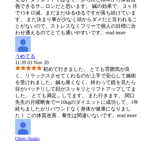
善できるサ
...
ロンだと思います。 鍼の効果で、３ヶ月
で15キロ減、まだまだゆるゆるですが落ち続けていま
す。 また決まり事が少なく頭からダメだと言われるこ
とがないので、ストレスなくフリーで個人の目標に合
わせ通えるのでとても通いやすいです。
read more
うめてる
11:39 01 Nov 20
初めて行きました。 とても雰囲気が良
く、リラックスさせてくれるのが上手で安心して施術
を受けれました。鍼も痛くなく、終わって鏡を見たら
目がパッチリして顔がスッキリとリフトアップしてま
した。 とても満足
...
してます。 また行きます。 関口
先生の月曜断食でー10kgのダイエットに成功して、1年
経ちましたがリバウンドなく身体が健康になりまし
た！ この体質改善、養生は間違いないです。
read more
Ohno Junko