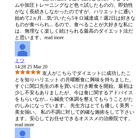
ムや加圧トレーニングなど色々試したものの、即効性
がなく長続きしなかったのですが、ハリエットに通い
始めて2ヵ月…気づいたら5キロ減達成！週2日は好きな
ものが食べられ
...
るので、食べることが大好きな私に
は、無理なく楽しく続けられる最高のダイエット法だ
と思います。
read more
ミツ
14:28 25 Mar 20
友人がこちらでダイエットに成功したこ
とを知りハリエット の月曜断食に興味を持ちました。
すぐに関口先生の本を買いに行き断食を開始。最初は
少し不安もありましたが、今は食に関するアドバイス
をもらいなが
...
ら鍼灸で体調を整えてもらうことがた
のしみになっています。 先生方はとても優しく美男・
美女揃い。 私の不調に対して的確な施術をして下さい
ます。安心してお任せできるオススメの治療院です。
read more