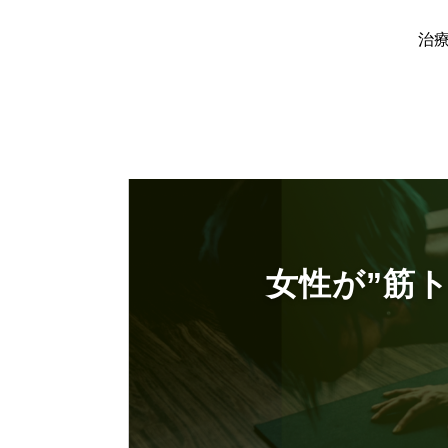
治
ホーム
/
ブログ
/
女性が”筋トレ”をやる前に読
女性が”筋