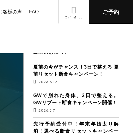
お客様の声
FAQ
ご予約
OnlineShop
最新のお知らせ
夏前の今がチャンス！3日で整える 夏
前リセット断食キャンペーン！
2026.6.19
GWで崩れた身体、3日で整える。
GWリブート断食キャンペーン開催！
2026.5.7
先行予約受付中！年末年始太り解
消！選べる断食リセットキャンペー