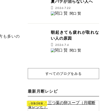
夏バテが治らない人へ
2026.7.22
関口 賢
朝起きても疲れが取れな
方も多いの
い人の原因
2026.7.6
関口 賢
すべてのブログをみる
最新月断レシピ
良食日昼食