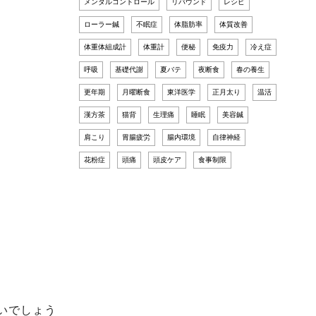
メンタルコントロール
リバウンド
レシピ
ローラー鍼
不眠症
体脂肪率
体質改善
体重体組成計
体重計
便秘
免疫力
冷え症
呼吸
基礎代謝
夏バテ
夜断食
春の養生
更年期
月曜断食
東洋医学
正月太り
温活
漢方茶
猫背
生理痛
睡眠
美容鍼
肩こり
胃腸疲労
腸内環境
自律神経
花粉症
頭痛
頭皮ケア
食事制限
いでしょう