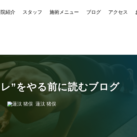
療院紹介
スタッフ
施術メニュー
ブログ
アクセス
むブログ
トレ”をやる前に読むブログ
蓮汰 猪俣