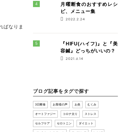
月曜断食のおすすめレシ
ピ、メニュー集
2022.2.24
ればなりま
『HIFU(ハイフ)』と『美
容鍼』どっちがいいの？
2021.6.14
ブログ記事をタグで探す
3日断食
お客様の声
お灸
むくみ
オートファジー
コロナ太り
ストレス
セルフケア
セロトニン
ダイエット