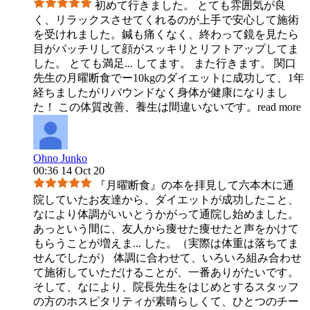
初めて行きました。 とても雰囲気が良
く、リラックスさせてくれるのが上手で安心して施術
を受けれました。鍼も痛くなく、終わって鏡を見たら
目がパッチリして顔がスッキリとリフトアップしてま
した。 とても満足
...
してます。 また行きます。 関口
先生の月曜断食でー10kgのダイエットに成功して、1年
経ちましたがリバウンドなく身体が健康になりまし
た！ この体質改善、養生は間違いないです。
read more
Ohno Junko
00:36 14 Oct 20
『月曜断食』の本を拝見して六本木に通
院していたお友達から、ダイエットが成功したこと、
なにより体調がいいとうかがって通院し始めました。
あっという間に、友人から痩せた痩せたと声をかけて
もらうことが増えま
...
した。（実際は体重は落ちてま
せんでしたが） 体調に合わせて、いろいろ組み合わせ
て施術していただけることが、一番ありがたいです。
そして、なにより、院長先生をはじめとするスタッフ
の方のホスピタリティが素晴らしくて、ひとつのチー