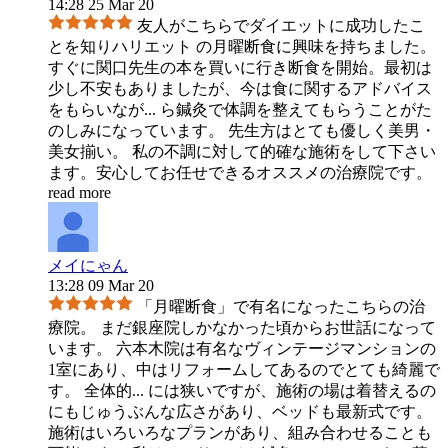
14:28 25 Mar 20
友人がこちらでダイエットに成功したこ
とを知りハリエット の月曜断食に興味を持ちました。
すぐに関口先生の本を買いに行き断食を開始。最初は
少し不安もありましたが、今は食に関するアドバイス
をもらいなが
...
ら鍼灸で体調を整えてもらうことがた
のしみになっています。 先生方はとても優しく美男・
美女揃い。 私の不調に対して的確な施術をして下さい
ます。安心してお任せできるオススメの治療院です。
read more
メイにゃん
13:28 09 Mar 20
「月曜断食」で有名になったこちらの治
療院。 まだ銀座院しかなかった頃からお世話になって
います。 六本木院は有名なヴィンテージマンションの
1室にあり、中はリフォームしてあるのでとても綺麗で
す。 全体的
...
には狭いですが、施術の場は着替えるの
にもじゅうぶんな広さがあり、ベッドも最新式です。
施術はいろいろなプランがあり、組み合わせることも