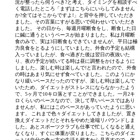
況が整ったら伺うべき?と考え、タイミングを相談すべ
く電話したところ「まずはこちらにいらしてみません
か?全てはそこからですよ!」と背中を押していただき
ました。その言葉にすがる思いで伺わせいていただき
ました。 その日から、毎週月曜断食をし、断食した日
に鍼に通うというペースが始まりました。私は月曜断
食のみで、実は3日断食もできていませんが、平日は極
力良食をとるようにしていました。外食の予定も結構
入っていましたが、食べ過ぎた後は翌日の夜抜いた
り、夜の予定が続いてる時は昼に調整をかけるように
しました。楽しむ時は楽しんで!と言われたので、外食
の時はあまり気にせず食べていました。このようにか
なり緩いペースだったのですが、楽しむ時は楽しんで
いたため、ダイエットがストレスにならなかったよう
で、5ヶ月で10キロ落とすことができました。一月2キ
ロくらいのペースなので、決して早いペースではあり
ませんが、私にはこのペースがあっていたように思い
ます。 これまで色々ダイエットしてきましたが、置き
換えダイエットだとそれをやめた途端リバウンドしま
した。あとスポーツクラブも仕事で忙しくなると通え
なくなり、すぐに体重が戻りました。こちらのダイエ
ットは自分の食べ方や生活を根本から見直すので、体