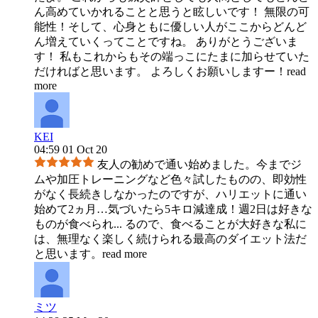
ん高めていかれることと思うと眩しいです！ 無限の可
能性！そして、心身ともに優しい人がここからどんど
ん増えていくってことですね。 ありがとうございま
す！ 私もこれからもその端っこにたまに加らせていた
だければと思います。 よろしくお願いしますー！
read
more
KEI
04:59 01 Oct 20
友人の勧めで通い始めました。今までジ
ムや加圧トレーニングなど色々試したものの、即効性
がなく長続きしなかったのですが、ハリエットに通い
始めて2ヵ月…気づいたら5キロ減達成！週2日は好きな
ものが食べられ
...
るので、食べることが大好きな私に
は、無理なく楽しく続けられる最高のダイエット法だ
と思います。
read more
ミツ