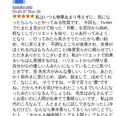
tomoko sato
03:45 07 Nov 20
私はいつも物事あまり考えずに、気にな
ったらふらっとやってみる性質です。 今回も、Twitter
でたまたま見かけて知った「月断」を翌日から始め、
程なくしてハリエットを知り、じゃあ行ってみよう、
となり、
...
行ってみたら良さそうだったから通い始
め、今に至ります。 不調なところが改善され、全身が
ほぐれるのはもちろんのこと(毎度安らかに眠らせてい
ただきありがとうございます)、私がハリエットで効果
をいちばん実感するのは、ハリエットからの帰り道、
自分が心の優しい人みたいになっていることに気づく
ときです。笑 先生方がみんな優しい。いつも。あたた
かく前向きに受けとめ、認め、励まして、ほめてくれ
て、なにこれ。 そうですね、一言で言うと"愛“です
ね。 だからそれを浴びせられたこっちまでいい人にな
ったみたいになるんでしょうね。 先生はみなさんすご
くお若いのに人間が出来てて素晴らしいです。 私は20
代のころなんて、人とまともに話しできなかったし(今
もだけど)、なんなら鼻水垂らしてるくらいのことでし
たよ。 これからも鍼灸師としても人間としてもどんど