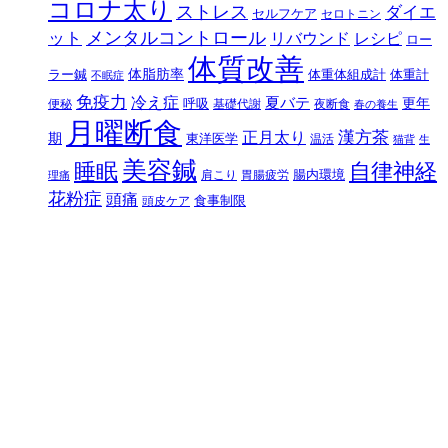
コロナ太り
ストレス
ダイエ
セルフケア
セロトニン
メンタルコントロール
ット
リバウンド
レシピ
ロー
体質改善
体脂肪率
ラー鍼
体重体組成計
体重計
不眠症
免疫力
冷え症
夏バテ
更年
呼吸
便秘
基礎代謝
夜断食
春の養生
月曜断食
正月太り
漢方茶
期
東洋医学
温活
猫背
生
美容鍼
自律神経
睡眠
腸内環境
肩こり
胃腸疲労
理痛
花粉症
頭痛
食事制限
頭皮ケア