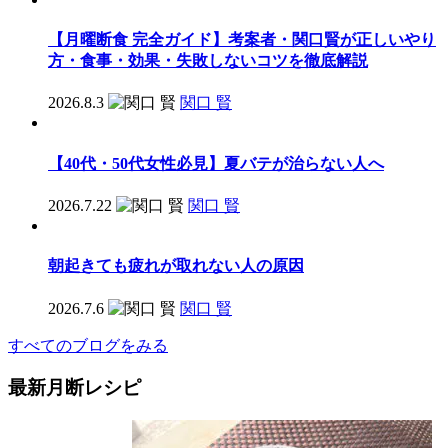
【月曜断食 完全ガイド】考案者・関口賢が正しいやり
方・食事・効果・失敗しないコツを徹底解説
2026.8.3
関口 賢
【40代・50代女性必見】夏バテが治らない人へ
2026.7.22
関口 賢
朝起きても疲れが取れない人の原因
2026.7.6
関口 賢
すべてのブログをみる
最新月断レシピ