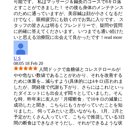
可能です。 私はマッサージ＆鍼灸のコースで8キロ落
とすことができました！ その後も身体のメンテナンス
のために通っていますが、美容鍼は顔が小さくなるだ
けでなく、眼精疲労にも効くのでお気に入りです。 ス
タッフの皆さんは明るくフレンドリーで、疑問や質問
に的確に答えてくださいます。 いつまでも通い続けた
いと思える治療院に出会えて良かったです！
read more
U S
08:05 18 Feb 20
人間ドックで血糖値とコレステロールが
やや危ない数値であることがわかり、それを改善する
ために体重を
...
減らすよう(具体的には4キロ)言われま
したが、閉経後で代謝も下がり、さらにはこれ!といっ
たダイエットにも出会えず悶々としていました。そん
な時、昨年末に友人が「月曜断食」で10キロの減量に
成功したと聞き、こちらにもうかがっていたことを知
りました。 伺ってみたいと思いながらも、1月、2月と
予定がたくさん入っていて、こちらで推奨している3日
間の断食はできなさそうだし、それができるような状