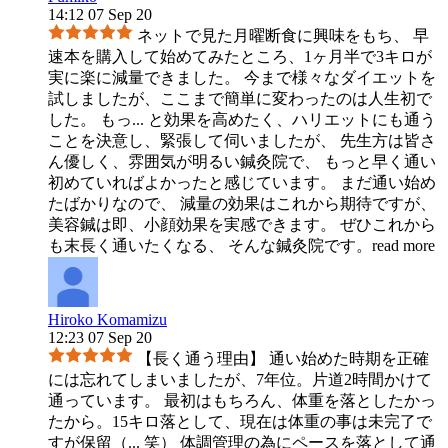
14:12 07 Sep 20
ネットで見た月曜断食に興味をもち、 早
速本を購入して始めてみたところ、1ヶ月半で3キロが
実に楽に減量できました。 今まで様々なダイエットを
試しましたが、ここまで簡単に変わったのは人生初で
した。 もっ
...
と効果を高めたく、ハリエットにも通う
ことを決意し、緊張して伺いましたが、 先生方は皆さ
ん優しく、雰囲気が明るい鍼灸院で、 もっと早く通い
初めていればよかったと感じています。 まだ通い始め
たばかりなので、 減量の効果はこれから期待ですが、
美容鍼は即、小顔効果を実感できます。 ぜひこれから
も末長く通いたくなる、 そんな鍼灸院です。
read more
Hiroko Komamizu
12:23 07 Sep 20
【長く通う理由】 通い始めた時期を正確
には忘れてしまいましたが、7年位。片道2時間かけて
通っています。 最初はもちろん、体重を落としたかっ
たから。15キロ落として、現在は体重の事は未完了で
すが保留（
...
笑） 体調管理の為にペースを落として通