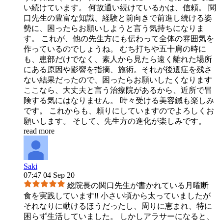
い続けています。 何故通い続けているかは、信頼。 関
口先生の豊富な知識、経験と前向きで前進し続ける姿
勢に、困ったらお願いしようと言う気持ちになりま
す。 これが、他の先生方にも伝わって全体の雰囲気を
作っているのでしょうね。 むち打ちや五十肩の時に
も、患部だけでなく、素人から見たら遠く離れた場所
にある原因や影響を指摘、施術。それが後遺症を残さ
ない結果だったので、困ったらお願いしたくなります
ここなら、大丈夫と言う治療院があるから、近所で冒
険する気にはなりません。 時々受ける美容鍼も楽しみ
です。 これからも、頼りにしていますのでよろしくお
願いします。 そして、先生方の進化が楽しみです。
read more
Saki
07:47 04 Sep 20
総院長の関口先生が書かれている月曜断
食を実践しています‼︎ 小さい頃から太っていましたが
それなりに動けるほうだったし、周りに恵まれ、特に
困らず生活していました。 しかしアラサーになると、