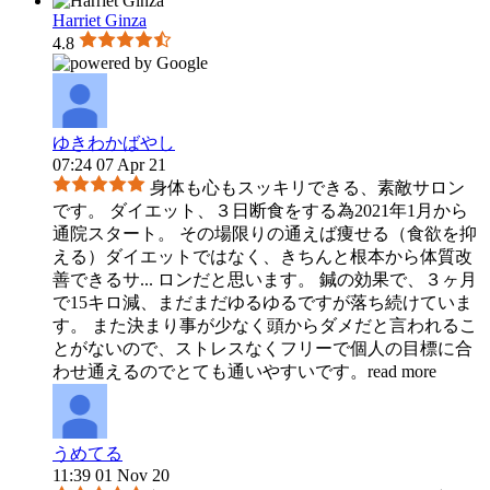
Harriet Ginza
4.8
ゆきわかばやし
07:24 07 Apr 21
身体も心もスッキリできる、素敵サロン
です。 ダイエット、３日断食をする為2021年1月から
通院スタート。 その場限りの通えば痩せる（食欲を抑
える）ダイエットではなく、きちんと根本から体質改
善できるサ
...
ロンだと思います。 鍼の効果で、３ヶ月
で15キロ減、まだまだゆるゆるですが落ち続けていま
す。 また決まり事が少なく頭からダメだと言われるこ
とがないので、ストレスなくフリーで個人の目標に合
わせ通えるのでとても通いやすいです。
read more
うめてる
11:39 01 Nov 20