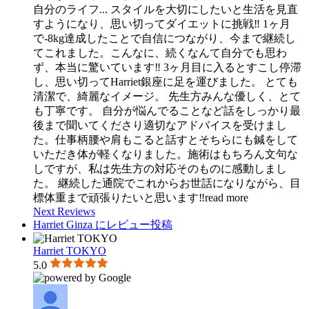
自分のライフ
...
スタイルを大切にしたいと生活を見直
すようになり、思い切ってダイエットに挑戦‼︎ 1ヶ月
で-8kg達成したことで自信につながり、今まで継続し
てこれました。こんなに、続くなんて自分でも思わ
ず、本当に驚いています‼︎ 3ヶ月目に入るとすこし停滞
し、思い切ってHarriet銀座に足を運びました。 とても
清潔で、綺麗なイメージ。 先生方みんな優しく、とて
も丁寧です。 自分が悩んでることなど話をしっかり最
後まで聞いてくださり適切なアドバイスを受けまし
た。仕事柄腰や肩もこると話すとそちらにも鍼をして
いただき体が軽くなりました。施術はもちろん文句な
しですが、私は先生方の対応そのものに感動しまし
た。 継続した通院でこれからお世話になりながら、目
標体重まで頑張りたいと思います‼︎
read more
Next Reviews
Harriet Ginza にレビュー投稿
Harriet TOKYO
5.0