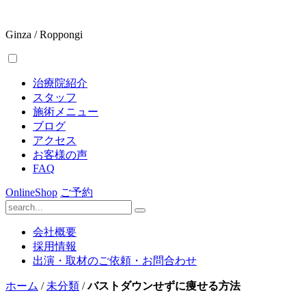
Ginza / Roppongi
治療院紹介
スタッフ
施術メニュー
ブログ
アクセス
お客様の声
FAQ
OnlineShop
ご予約
会社概要
採用情報
出演・取材のご依頼・お問合わせ
ホーム
/
未分類
/
バストダウンせずに痩せる方法