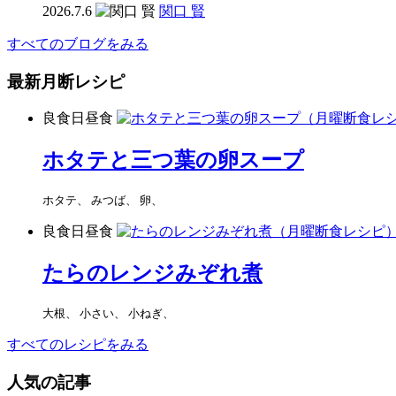
2026.7.6
関口 賢
すべてのブログをみる
最新月断レシピ
良食日昼食
ホタテと三つ葉の卵スープ
ホタテ、 みつば、 卵、
良食日昼食
たらのレンジみぞれ煮
大根、 小さい、 小ねぎ、
すべてのレシピをみる
人気の記事