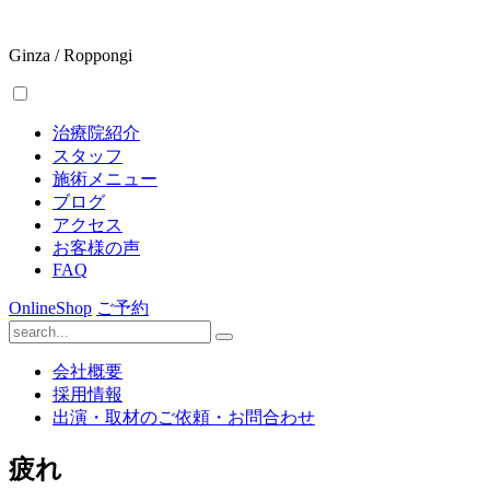
Ginza / Roppongi
治療院紹介
スタッフ
施術メニュー
ブログ
アクセス
お客様の声
FAQ
OnlineShop
ご予約
会社概要
採用情報
出演・取材のご依頼・お問合わせ
疲れ