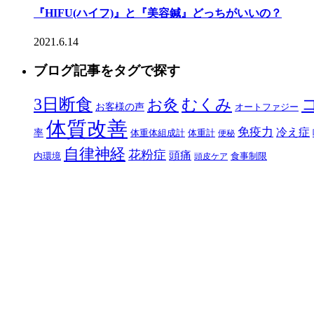
『HIFU(ハイフ)』と『美容鍼』どっちがいいの？
2021.6.14
ブログ記事をタグで探す
3日断食
むくみ
お灸
お客様の声
オートファジー
体質改善
免疫力
冷え症
率
体重体組成計
体重計
便秘
自律神経
花粉症
頭痛
内環境
食事制限
頭皮ケア