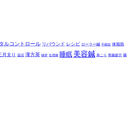
タルコントロール
リバウンド
レシピ
体脂肪
ローラー鍼
不眠症
美容鍼
睡眠
正月太り
漢方茶
腸
温活
肩こり
胃腸疲労
猫背
生理痛