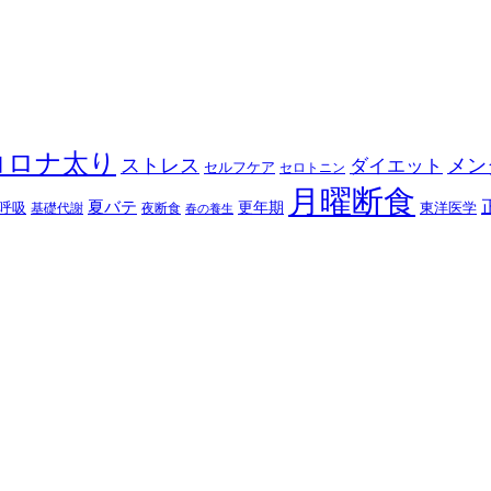
コロナ太り
ストレス
メン
ダイエット
セルフケア
セロトニン
月曜断食
夏バテ
更年期
呼吸
東洋医学
基礎代謝
夜断食
春の養生