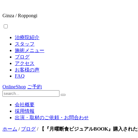
Ginza / Roppongi
治療院紹介
スタッフ
施術メニュー
ブログ
アクセス
お客様の声
FAQ
OnlineShop
ご予約
会社概要
採用情報
出演・取材のご依頼・お問合わせ
ホーム
/
ブログ
/
【『月曜断食ビジュアルBOOK』購入され