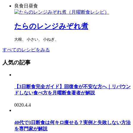
良食日昼食
たらのレンジみぞれ煮
大根、 小さい、 小ねぎ、
すべてのレシピをみる
人気の記事
【3日断食完全ガイド】回復食が不安な方へ｜リバウン
ドしない食べ方を月曜断食著者が解説
0020.4.4
40代で3日断食は何キロ痩せる？実例と失敗しない方法
を専門家が解説