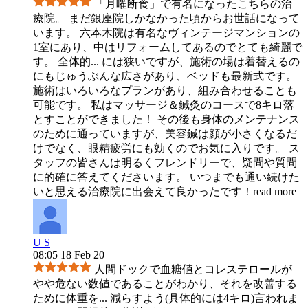
「月曜断食」で有名になったこちらの治
療院。 まだ銀座院しかなかった頃からお世話になって
います。 六本木院は有名なヴィンテージマンションの
1室にあり、中はリフォームしてあるのでとても綺麗で
す。 全体的
...
には狭いですが、施術の場は着替えるの
にもじゅうぶんな広さがあり、ベッドも最新式です。
施術はいろいろなプランがあり、組み合わせることも
可能です。 私はマッサージ＆鍼灸のコースで8キロ落
とすことができました！ その後も身体のメンテナンス
のために通っていますが、美容鍼は顔が小さくなるだ
けでなく、眼精疲労にも効くのでお気に入りです。 ス
タッフの皆さんは明るくフレンドリーで、疑問や質問
に的確に答えてくださいます。 いつまでも通い続けた
いと思える治療院に出会えて良かったです！
read more
U S
08:05 18 Feb 20
人間ドックで血糖値とコレステロールが
やや危ない数値であることがわかり、それを改善する
ために体重を
...
減らすよう(具体的には4キロ)言われま