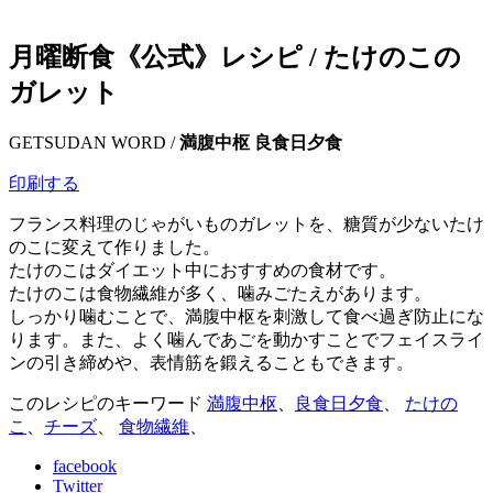
月曜断食《公式》レシピ /
たけのこの
ガレット
GETSUDAN WORD /
満腹中枢
良食日夕食
印刷する
フランス料理のじゃがいものガレットを、糖質が少ないたけ
のこに変えて作りました。
たけのこはダイエット中におすすめの食材です。
たけのこは食物繊維が多く、噛みごたえがあります。
しっかり噛むことで、満腹中枢を刺激して食べ過ぎ防止にな
ります。また、よく噛んであごを動かすことでフェイスライ
ンの引き締めや、表情筋を鍛えることもできます。
このレシピのキーワード
満腹中枢
、
良食日夕食
、
たけの
こ
、
チーズ
、
食物繊維
、
facebook
Twitter