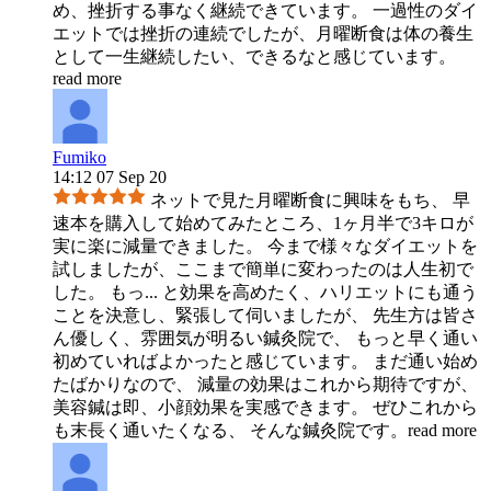
め、挫折する事なく継続できています。 一過性のダイ
エットでは挫折の連続でしたが、月曜断食は体の養生
として一生継続したい、できるなと感じています。
read more
Fumiko
14:12 07 Sep 20
ネットで見た月曜断食に興味をもち、 早
速本を購入して始めてみたところ、1ヶ月半で3キロが
実に楽に減量できました。 今まで様々なダイエットを
試しましたが、ここまで簡単に変わったのは人生初で
した。 もっ
...
と効果を高めたく、ハリエットにも通う
ことを決意し、緊張して伺いましたが、 先生方は皆さ
ん優しく、雰囲気が明るい鍼灸院で、 もっと早く通い
初めていればよかったと感じています。 まだ通い始め
たばかりなので、 減量の効果はこれから期待ですが、
美容鍼は即、小顔効果を実感できます。 ぜひこれから
も末長く通いたくなる、 そんな鍼灸院です。
read more