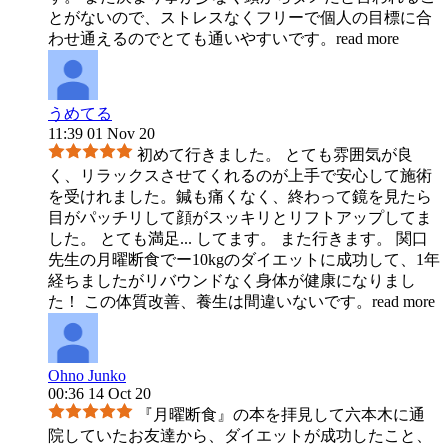
とがないので、ストレスなくフリーで個人の目標に合
わせ通えるのでとても通いやすいです。
read more
うめてる
11:39 01 Nov 20
初めて行きました。 とても雰囲気が良
く、リラックスさせてくれるのが上手で安心して施術
を受けれました。鍼も痛くなく、終わって鏡を見たら
目がパッチリして顔がスッキリとリフトアップしてま
した。 とても満足
...
してます。 また行きます。 関口
先生の月曜断食でー10kgのダイエットに成功して、1年
経ちましたがリバウンドなく身体が健康になりまし
た！ この体質改善、養生は間違いないです。
read more
Ohno Junko
00:36 14 Oct 20
『月曜断食』の本を拝見して六本木に通
院していたお友達から、ダイエットが成功したこと、