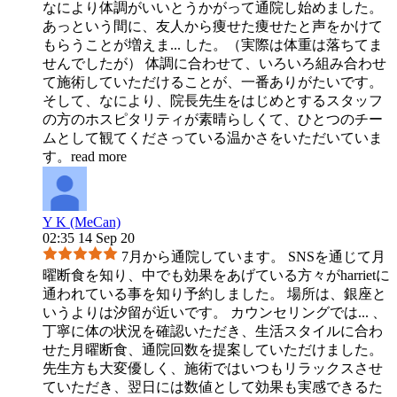
なにより体調がいいとうかがって通院し始めました。
あっという間に、友人から痩せた痩せたと声をかけて
もらうことが増えま
...
した。（実際は体重は落ちてま
せんでしたが） 体調に合わせて、いろいろ組み合わせ
て施術していただけることが、一番ありがたいです。
そして、なにより、院長先生をはじめとするスタッフ
の方のホスピタリティが素晴らしくて、ひとつのチー
ムとして観てくださっている温かさをいただいていま
す。
read more
Y K (MeCan)
02:35 14 Sep 20
7月から通院しています。 SNSを通じて月
曜断食を知り、中でも効果をあげている方々がharrietに
通われている事を知り予約しました。 場所は、銀座と
いうよりは汐留が近いです。 カウンセリングでは
...
、
丁寧に体の状況を確認いただき、生活スタイルに合わ
せた月曜断食、通院回数を提案していただけました。
先生方も大変優しく、施術ではいつもリラックスさせ
ていただき、翌日には数値として効果も実感できるた