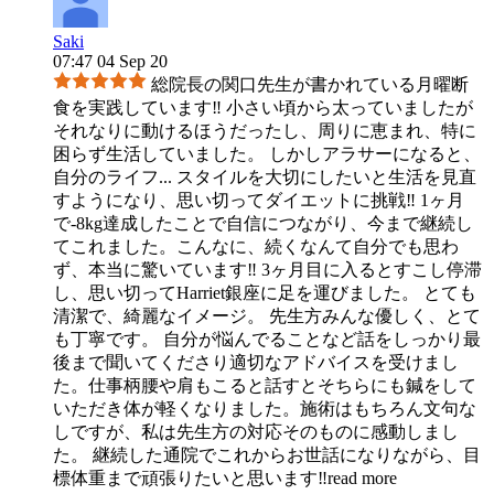
Saki
07:47 04 Sep 20
総院長の関口先生が書かれている月曜断
食を実践しています‼︎ 小さい頃から太っていましたが
それなりに動けるほうだったし、周りに恵まれ、特に
困らず生活していました。 しかしアラサーになると、
自分のライフ
...
スタイルを大切にしたいと生活を見直
すようになり、思い切ってダイエットに挑戦‼︎ 1ヶ月
で-8kg達成したことで自信につながり、今まで継続し
てこれました。こんなに、続くなんて自分でも思わ
ず、本当に驚いています‼︎ 3ヶ月目に入るとすこし停滞
し、思い切ってHarriet銀座に足を運びました。 とても
清潔で、綺麗なイメージ。 先生方みんな優しく、とて
も丁寧です。 自分が悩んでることなど話をしっかり最
後まで聞いてくださり適切なアドバイスを受けまし
た。仕事柄腰や肩もこると話すとそちらにも鍼をして
いただき体が軽くなりました。施術はもちろん文句な
しですが、私は先生方の対応そのものに感動しまし
た。 継続した通院でこれからお世話になりながら、目
標体重まで頑張りたいと思います‼︎
read more