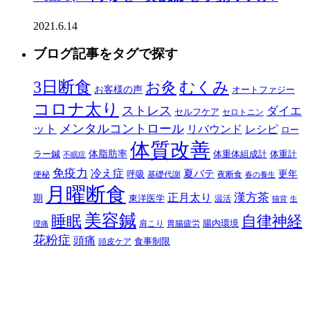
2021.6.14
ブログ記事をタグで探す
3日断食
むくみ
お灸
お客様の声
オートファジー
コロナ太り
ストレス
ダイエ
セルフケア
セロトニン
メンタルコントロール
ット
リバウンド
レシピ
ロー
体質改善
体脂肪率
ラー鍼
体重体組成計
体重計
不眠症
免疫力
冷え症
夏バテ
更年
呼吸
便秘
基礎代謝
夜断食
春の養生
月曜断食
正月太り
漢方茶
期
東洋医学
温活
猫背
生
美容鍼
自律神経
睡眠
腸内環境
肩こり
胃腸疲労
理痛
花粉症
頭痛
食事制限
頭皮ケア