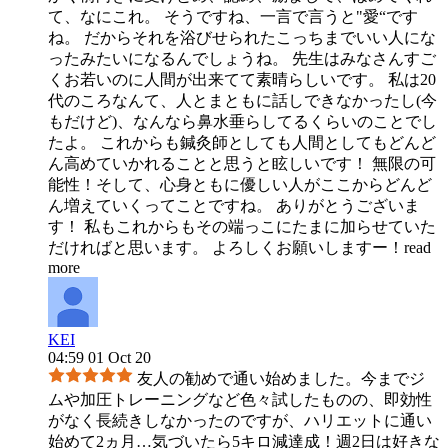
て、なにこれ。 そうですね、一言で言うと"愛“です
ね。 だからそれを浴びせられたこっちまでいい人にな
ったみたいになるんでしょうね。 先生はみなさんすご
くお若いのに人間が出来てて素晴らしいです。 私は20
代のころなんて、人とまともに話しできなかったし(今
もだけど)、なんなら鼻水垂らしてるくらいのことでし
たよ。 これからも鍼灸師としても人間としてもどんど
ん高めていかれることと思うと眩しいです！ 無限の可
能性！そして、心身ともに優しい人がここからどんど
ん増えていくってことですね。 ありがとうございま
す！ 私もこれからもその端っこにたまに加らせていた
だければと思います。 よろしくお願いしますー！
read
more
KEI
04:59 01 Oct 20
友人の勧めで通い始めました。今までジ
ムや加圧トレーニングなど色々試したものの、即効性
がなく長続きしなかったのですが、ハリエットに通い
始めて2ヵ月…気づいたら5キロ減達成！週2日は好きな