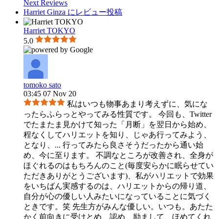
Next Reviews
Harriet Ginza にレビュー投稿
Harriet TOKYO
5.0
tomoko sato
03:45 07 Nov 20
私はいつも物事あまり考えずに、気にな
ったらふらっとやってみる性質です。 今回も、Twitter
でたまたま見かけて知った「月断」を翌日から始め、
程なくしてハリエットを知り、じゃあ行ってみよう、
となり、
...
行ってみたら良さそうだったから通い始
め、今に至ります。 不調なところが改善され、全身が
ほぐれるのはもちろんのこと(毎度安らかに眠らせてい
ただきありがとうございます)、私がハリエットで効果
をいちばん実感するのは、ハリエットからの帰り道、
自分が心の優しい人みたいになっていることに気づく
ときです。笑 先生方がみんな優しい。いつも。あたた
かく前向きに受けとめ、認め、励まして、ほめてくれ