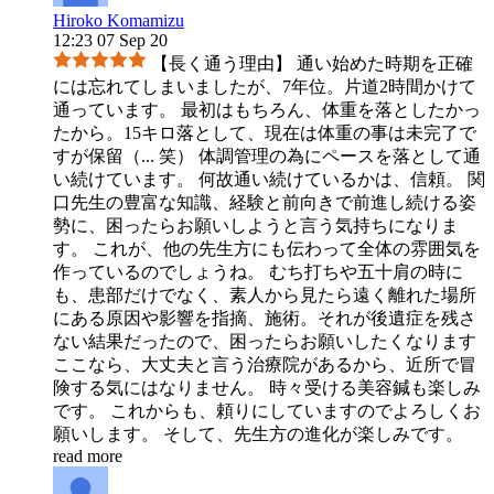
Hiroko Komamizu
12:23 07 Sep 20
【長く通う理由】 通い始めた時期を正確
には忘れてしまいましたが、7年位。片道2時間かけて
通っています。 最初はもちろん、体重を落としたかっ
たから。15キロ落として、現在は体重の事は未完了で
すが保留（
...
笑） 体調管理の為にペースを落として通
い続けています。 何故通い続けているかは、信頼。 関
口先生の豊富な知識、経験と前向きで前進し続ける姿
勢に、困ったらお願いしようと言う気持ちになりま
す。 これが、他の先生方にも伝わって全体の雰囲気を
作っているのでしょうね。 むち打ちや五十肩の時に
も、患部だけでなく、素人から見たら遠く離れた場所
にある原因や影響を指摘、施術。それが後遺症を残さ
ない結果だったので、困ったらお願いしたくなります
ここなら、大丈夫と言う治療院があるから、近所で冒
険する気にはなりません。 時々受ける美容鍼も楽しみ
です。 これからも、頼りにしていますのでよろしくお
願いします。 そして、先生方の進化が楽しみです。
read more