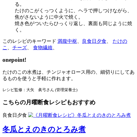
る。
たけのこがくっつくように、ヘラで押しつけながら、
焦がさないように中火で焼く。
焼き色がついたらひっくり返し、裏面も同じように焼
く。
このレシピのキーワード
満腹中枢
、
良食日夕食
、
たけの
こ
、
チーズ
、
食物繊維
、
onepoint!
たけのこの水煮は、チンジャオロース用の、細切りにしてあ
るものを使うと手軽に作れます。
レシピ監修：大矢 眞弓さん (管理栄養士)
こちらの月曜断食レシピもおすすめ
良食日夕食
冬瓜とえのきのとろみ煮