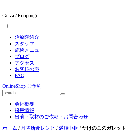
Ginza / Roppongi
治療院紹介
スタッフ
施術メニュー
ブログ
アクセス
お客様の声
FAQ
OnlineShop
ご予約
会社概要
採用情報
出演・取材のご依頼・お問合わせ
ホーム
/
月曜断食レシピ
/
満腹中枢
/
たけのこのガレット