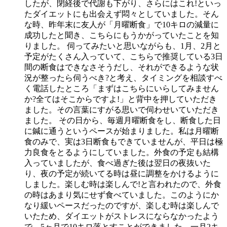
したが、閉経後で代謝も下がり、さらにはこれ!といっ
たダイエットにも出会えず悶々としていました。そん
な時、昨年末に友人が「月曜断食」で10キロの減量に
成功したと聞き、こちらにもうかがっていたことを知
りました。 伺ってみたいと思いながらも、1月、2月と
予定がたくさん入っていて、こちらで推奨している3日
間の断食はできなさそうだし、それができるような状
況が整ったら伺うべき?と考え、タイミングを相談すべ
く電話したところ「まずはこちらにいらしてみません
か?全てはそこからですよ!」と背中を押していただき
ました。その言葉にすがる思いで伺わせいていただき
ました。 その日から、毎週月曜断食をし、断食した日
に鍼に通うというペースが始まりました。私は月曜断
食のみで、実は3日断食もできていませんが、平日は極
力良食をとるようにしていました。外食の予定も結構
入っていましたが、食べ過ぎた後は翌日の夜抜いた
り、夜の予定が続いてる時は昼に調整をかけるように
しました。楽しむ時は楽しんで!と言われたので、外食
の時はあまり気にせず食べていました。このようにか
なり緩いペースだったのですが、楽しむ時は楽しんで
いたため、ダイエットがストレスにならなかったよう
で、5ヶ月で10キロ落とすことができました。一月2キ