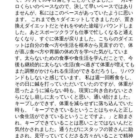
ロくらいのペースなので、決して早いペースではあり
ませんが、私にはこのペースがあっていたように思い
ます。 これまで色々ダイエットしてきましたが、置き
換えダイエットだとそれをやめた途端リバウンドしま
した。あとスポーツクラブも仕事で忙しくなると通え
なくなり、すぐに体重が戻りました。こちらのダイエ
ットは自分の食べ方や生活を根本から見直すので、体
が喜ぶ食べ方や胃腸の休め方を学べた気がしていま
す。太らないための食事や食生活を学んだことで、今
後も継続的に太らない生活(食べ過ぎて体重が増えても
また調整がかけられる生活)ができるだろうし、リバウ
ンドもしないと感じています。 私は週一回断食をし、
その日に鍼を打っていただいていたのですが、体重が
思ったように減らない時も、現実に向き合わないとさ
らになし崩しに太っていくと思い、通い続けました。
キープしかできず、体重を減らせずに落ち込んでいた
時も、「キープできているということはちゃんと正し
い食生活ができているということですよ。」と励まさ
れ、キープできていることは悪いことではないんだと
気付かされました。通うたびにスタッフの皆さんに励
まされ、見守っていてくださる方々がいることで精神