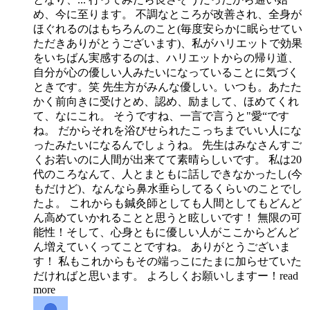
め、今に至ります。 不調なところが改善され、全身が
ほぐれるのはもちろんのこと(毎度安らかに眠らせてい
ただきありがとうございます)、私がハリエットで効果
をいちばん実感するのは、ハリエットからの帰り道、
自分が心の優しい人みたいになっていることに気づく
ときです。笑 先生方がみんな優しい。いつも。あたた
かく前向きに受けとめ、認め、励まして、ほめてくれ
て、なにこれ。 そうですね、一言で言うと"愛“です
ね。 だからそれを浴びせられたこっちまでいい人にな
ったみたいになるんでしょうね。 先生はみなさんすご
くお若いのに人間が出来てて素晴らしいです。 私は20
代のころなんて、人とまともに話しできなかったし(今
もだけど)、なんなら鼻水垂らしてるくらいのことでし
たよ。 これからも鍼灸師としても人間としてもどんど
ん高めていかれることと思うと眩しいです！ 無限の可
能性！そして、心身ともに優しい人がここからどんど
ん増えていくってことですね。 ありがとうございま
す！ 私もこれからもその端っこにたまに加らせていた
だければと思います。 よろしくお願いしますー！
read
more