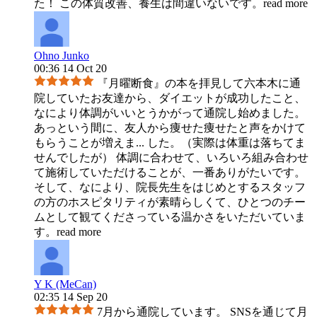
た！ この体質改善、養生は間違いないです。
read more
Ohno Junko
00:36 14 Oct 20
『月曜断食』の本を拝見して六本木に通
院していたお友達から、ダイエットが成功したこと、
なにより体調がいいとうかがって通院し始めました。
あっという間に、友人から痩せた痩せたと声をかけて
もらうことが増えま
...
した。（実際は体重は落ちてま
せんでしたが） 体調に合わせて、いろいろ組み合わせ
て施術していただけることが、一番ありがたいです。
そして、なにより、院長先生をはじめとするスタッフ
の方のホスピタリティが素晴らしくて、ひとつのチー
ムとして観てくださっている温かさをいただいていま
す。
read more
Y K (MeCan)
02:35 14 Sep 20
7月から通院しています。 SNSを通じて月