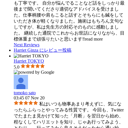
も丁寧です。 自分が悩んでることなど話をしっかり最
後まで聞いてくださり適切なアドバイスを受けまし
た。仕事柄腰や肩もこると話すとそちらにも鍼をして
いただき体が軽くなりました。施術はもちろん文句な
しですが、私は先生方の対応そのものに感動しまし
た。 継続した通院でこれからお世話になりながら、目
標体重まで頑張りたいと思います‼︎
read more
Next Reviews
Harriet Ginza にレビュー投稿
Harriet TOKYO
5.0
tomoko sato
03:45 07 Nov 20
私はいつも物事あまり考えずに、気にな
ったらふらっとやってみる性質です。 今回も、Twitter
でたまたま見かけて知った「月断」を翌日から始め、
程なくしてハリエットを知り、じゃあ行ってみよう、
となり、
...
行ってみたら良さそうだったから通い始