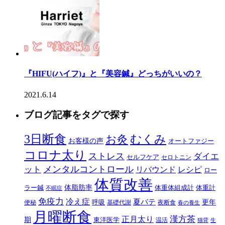
『HIFU(ハイフ)』と『美容鍼』どっちがいいの？
2021.6.14
ブログ記事をタグで探す
3日断食
むくみ
お灸
お客様の声
オートファジー
コロナ太り
ストレス
ダイエ
セルフケア
セロトニン
メンタルコントロール
ット
リバウンド
レシピ
ロー
体質改善
体脂肪率
ラー鍼
体重体組成計
体重計
不眠症
免疫力
冷え症
夏バテ
更年
呼吸
便秘
基礎代謝
夜断食
春の養生
月曜断食
正月太り
漢方茶
期
東洋医学
温活
猫背
生