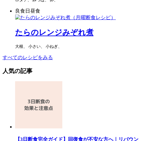
良食日昼食
たらのレンジみぞれ煮
大根、 小さい、 小ねぎ、
すべてのレシピをみる
人気の記事
【3日断食完全ガイド】回復食が不安な方へ｜リバウン