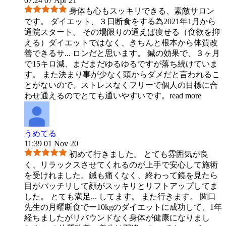
07:24 07 Apr 21
身体も心もスッキリできる、素敵サロン
です。 ダイエット、３日断食をする為2021年1月から
通院スタート。 その場限りの通えば痩せる（食欲を抑
える）ダイエットではなく、きちんと根本から体質改
善できるサ
...
ロンだと思います。 鍼の効果で、３ヶ月
で15キロ減、まだまだゆるゆるですが落ち続けていま
す。 また決まり事が少なく頭からダメだと言われるこ
とがないので、ストレスなくフリーで個人の目標に合
わせ通えるのでとても通いやすいです。
read more
うめてる
11:39 01 Nov 20
初めて行きました。 とても雰囲気が良
く、リラックスさせてくれるのが上手で安心して施術
を受けれました。鍼も痛くなく、終わって鏡を見たら
目がパッチリして顔がスッキリとリフトアップしてま
した。 とても満足
...
してます。 また行きます。 関口
先生の月曜断食でー10kgのダイエットに成功して、1年
経ちましたがリバウンドなく身体が健康になりまし