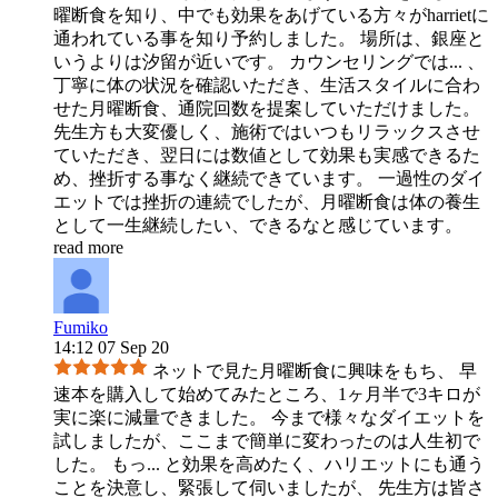
曜断食を知り、中でも効果をあげている方々がharrietに
通われている事を知り予約しました。 場所は、銀座と
いうよりは汐留が近いです。 カウンセリングでは
...
、
丁寧に体の状況を確認いただき、生活スタイルに合わ
せた月曜断食、通院回数を提案していただけました。
先生方も大変優しく、施術ではいつもリラックスさせ
ていただき、翌日には数値として効果も実感できるた
め、挫折する事なく継続できています。 一過性のダイ
エットでは挫折の連続でしたが、月曜断食は体の養生
として一生継続したい、できるなと感じています。
read more
Fumiko
14:12 07 Sep 20
ネットで見た月曜断食に興味をもち、 早
速本を購入して始めてみたところ、1ヶ月半で3キロが
実に楽に減量できました。 今まで様々なダイエットを
試しましたが、ここまで簡単に変わったのは人生初で
した。 もっ
...
と効果を高めたく、ハリエットにも通う
ことを決意し、緊張して伺いましたが、 先生方は皆さ