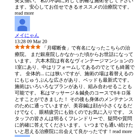
美女揃い。 私の不調に対して的確な施術をして下さい
ます。安心してお任せできるオススメの治療院です。
read more
メイにゃん
13:28 09 Mar 20
「月曜断食」で有名になったこちらの治
療院。 まだ銀座院しかなかった頃からお世話になって
います。 六本木院は有名なヴィンテージマンションの
1室にあり、中はリフォームしてあるのでとても綺麗で
す。 全体的
...
には狭いですが、施術の場は着替えるの
にもじゅうぶんな広さがあり、ベッドも最新式です。
施術はいろいろなプランがあり、組み合わせることも
可能です。 私はマッサージ＆鍼灸のコースで8キロ落
とすことができました！ その後も身体のメンテナンス
のために通っていますが、美容鍼は顔が小さくなるだ
けでなく、眼精疲労にも効くのでお気に入りです。 ス
タッフの皆さんは明るくフレンドリーで、疑問や質問
に的確に答えてくださいます。 いつまでも通い続けた
いと思える治療院に出会えて良かったです！
read more