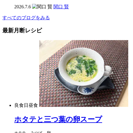
2026.7.6
関口 賢
すべてのブログをみる
最新月断レシピ
良食日昼食
ホタテと三つ葉の卵スープ
ホタテ、 みつば、 卵、