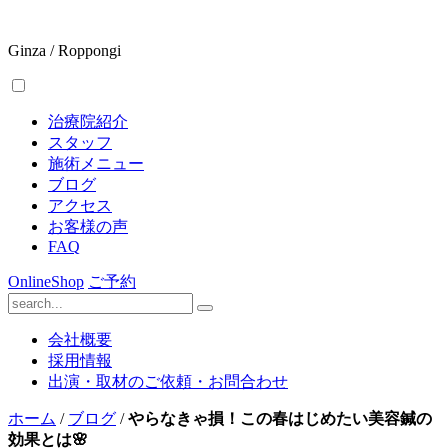
Ginza / Roppongi
治療院紹介
スタッフ
施術メニュー
ブログ
アクセス
お客様の声
FAQ
OnlineShop
ご予約
会社概要
採用情報
出演・取材のご依頼・お問合わせ
ホーム
/
ブログ
/
やらなきゃ損！この春はじめたい美容鍼の
効果とは🌸