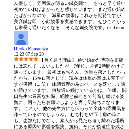
ん優しく、雰囲気が明るい鍼灸院で、 もっと早く通い
初めていればよかったと感じています。 まだ通い始め
たばかりなので、 減量の効果はこれから期待ですが、
美容鍼は即、小顔効果を実感できます。 ぜひこれから
も末長く通いたくなる、 そんな鍼灸院です。
read more
Hiroko Komamizu
12:23 07 Sep 20
【長く通う理由】 通い始めた時期を正確
には忘れてしまいましたが、7年位。片道2時間かけて
通っています。 最初はもちろん、体重を落としたかっ
たから。15キロ落として、現在は体重の事は未完了で
すが保留（
...
笑） 体調管理の為にペースを落として通
い続けています。 何故通い続けているかは、信頼。 関
口先生の豊富な知識、経験と前向きで前進し続ける姿
勢に、困ったらお願いしようと言う気持ちになりま
す。 これが、他の先生方にも伝わって全体の雰囲気を
作っているのでしょうね。 むち打ちや五十肩の時に
も、患部だけでなく、素人から見たら遠く離れた場所
にある原因や影響を指摘、施術。それが後遺症を残さ