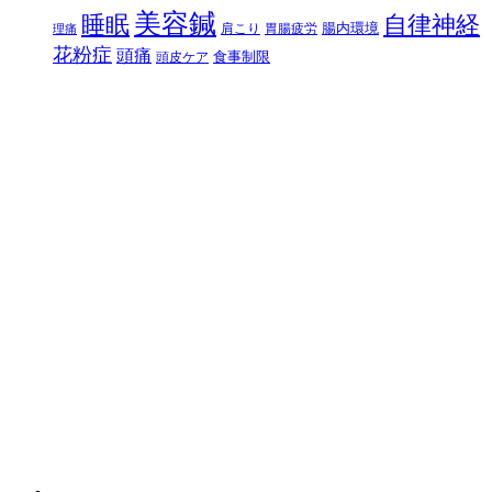
美容鍼
自律神経
睡眠
腸内環境
肩こり
胃腸疲労
理痛
花粉症
頭痛
食事制限
頭皮ケア