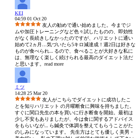
KEI
04:59 01 Oct 20
友人の勧めで通い始めました。今までジ
ムや加圧トレーニングなど色々試したものの、即効性
がなく長続きしなかったのですが、ハリエットに通い
始めて2ヵ月…気づいたら5キロ減達成！週2日は好きな
ものが食べられ
...
るので、食べることが大好きな私に
は、無理なく楽しく続けられる最高のダイエット法だ
と思います。
read more
ミツ
14:28 25 Mar 20
友人がこちらでダイエットに成功したこ
とを知りハリエット の月曜断食に興味を持ちました。
すぐに関口先生の本を買いに行き断食を開始。最初は
少し不安もありましたが、今は食に関するアドバイス
をもらいなが
...
ら鍼灸で体調を整えてもらうことがた
のしみになっています。 先生方はとても優しく美男・