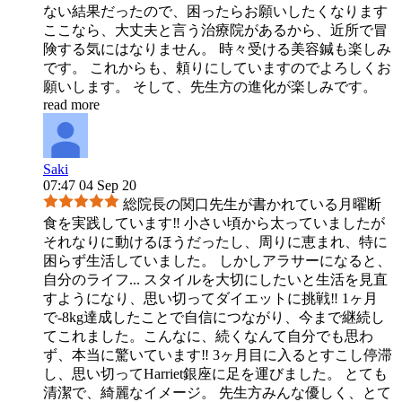
ない結果だったので、困ったらお願いしたくなります
ここなら、大丈夫と言う治療院があるから、近所で冒
険する気にはなりません。 時々受ける美容鍼も楽しみ
です。 これからも、頼りにしていますのでよろしくお
願いします。 そして、先生方の進化が楽しみです。
read more
Saki
07:47 04 Sep 20
総院長の関口先生が書かれている月曜断
食を実践しています‼︎ 小さい頃から太っていましたが
それなりに動けるほうだったし、周りに恵まれ、特に
困らず生活していました。 しかしアラサーになると、
自分のライフ
...
スタイルを大切にしたいと生活を見直
すようになり、思い切ってダイエットに挑戦‼︎ 1ヶ月
で-8kg達成したことで自信につながり、今まで継続し
てこれました。こんなに、続くなんて自分でも思わ
ず、本当に驚いています‼︎ 3ヶ月目に入るとすこし停滞
し、思い切ってHarriet銀座に足を運びました。 とても
清潔で、綺麗なイメージ。 先生方みんな優しく、とて