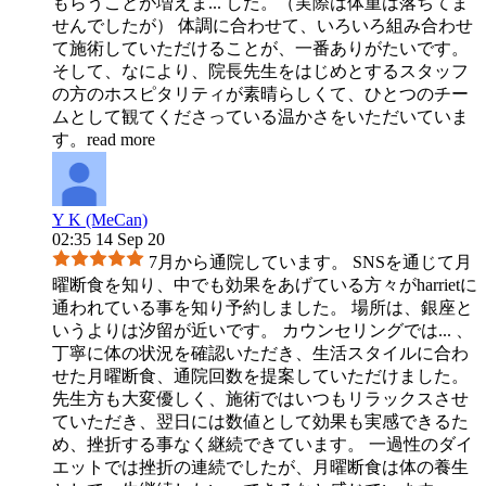
もらうことが増えま
...
した。（実際は体重は落ちてま
せんでしたが） 体調に合わせて、いろいろ組み合わせ
て施術していただけることが、一番ありがたいです。
そして、なにより、院長先生をはじめとするスタッフ
の方のホスピタリティが素晴らしくて、ひとつのチー
ムとして観てくださっている温かさをいただいていま
す。
read more
Y K (MeCan)
02:35 14 Sep 20
7月から通院しています。 SNSを通じて月
曜断食を知り、中でも効果をあげている方々がharrietに
通われている事を知り予約しました。 場所は、銀座と
いうよりは汐留が近いです。 カウンセリングでは
...
、
丁寧に体の状況を確認いただき、生活スタイルに合わ
せた月曜断食、通院回数を提案していただけました。
先生方も大変優しく、施術ではいつもリラックスさせ
ていただき、翌日には数値として効果も実感できるた
め、挫折する事なく継続できています。 一過性のダイ
エットでは挫折の連続でしたが、月曜断食は体の養生