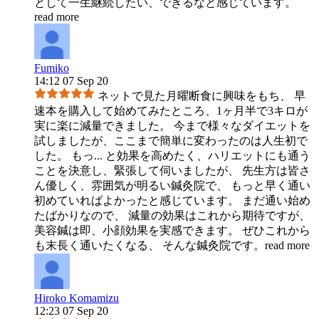
として一生継続したい、できるなと感じています。
read more
Fumiko
14:12 07 Sep 20
ネットで見た月曜断食に興味をもち、 早
速本を購入して始めてみたところ、1ヶ月半で3キロが
実に楽に減量できました。 今まで様々なダイエットを
試しましたが、ここまで簡単に変わったのは人生初で
した。 もっ
...
と効果を高めたく、ハリエットにも通う
ことを決意し、緊張して伺いましたが、 先生方は皆さ
ん優しく、雰囲気が明るい鍼灸院で、 もっと早く通い
初めていればよかったと感じています。 まだ通い始め
たばかりなので、 減量の効果はこれから期待ですが、
美容鍼は即、小顔効果を実感できます。 ぜひこれから
も末長く通いたくなる、 そんな鍼灸院です。
read more
Hiroko Komamizu
12:23 07 Sep 20