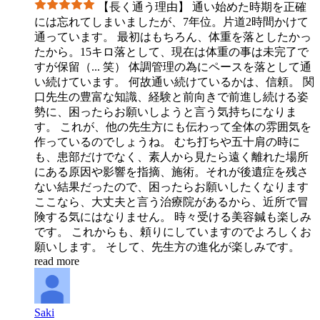
【長く通う理由】 通い始めた時期を正確
には忘れてしまいましたが、7年位。片道2時間かけて
通っています。 最初はもちろん、体重を落としたかっ
たから。15キロ落として、現在は体重の事は未完了で
すが保留（
...
笑） 体調管理の為にペースを落として通
い続けています。 何故通い続けているかは、信頼。 関
口先生の豊富な知識、経験と前向きで前進し続ける姿
勢に、困ったらお願いしようと言う気持ちになりま
す。 これが、他の先生方にも伝わって全体の雰囲気を
作っているのでしょうね。 むち打ちや五十肩の時に
も、患部だけでなく、素人から見たら遠く離れた場所
にある原因や影響を指摘、施術。それが後遺症を残さ
ない結果だったので、困ったらお願いしたくなります
ここなら、大丈夫と言う治療院があるから、近所で冒
険する気にはなりません。 時々受ける美容鍼も楽しみ
です。 これからも、頼りにしていますのでよろしくお
願いします。 そして、先生方の進化が楽しみです。
read more
Saki