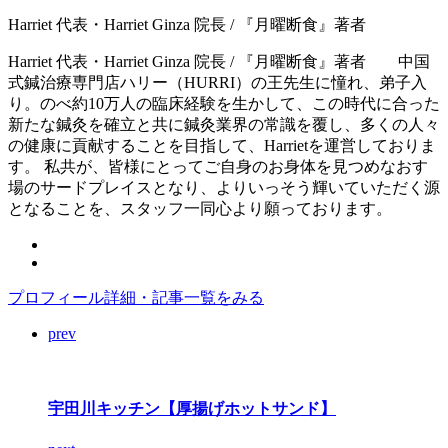
Harriet 代表・Harriet Ginza 院長 / 『月曜断食』著者
Harriet 代表・Harriet Ginza 院長 / 『月曜断食』著者 中国
式鍼治療専門店ハリー（HURRI）の王先生に憧れ、弟子入
り。のべ約10万人の臨床経験を生かして、この時代に合った
新たな鍼灸を確立と共に鍼灸業界の常識を覆し、多くの人々
の健康に貢献することを目指して、Harrietを運営しておりま
す。 私共が、皆様にとってご自身のお身体を見つめなおす
場のサードプレイスとなり、よりいっそう輝いていただく源
となることを、スタッフ一同心より願っております。
プロフィール詳細・記事一覧をみる
prev
宇田川キッチン【厚揚げホットサンド】