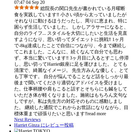
07:47 04 Sep 20
総院長の関口先生が書かれている月曜断
食を実践しています‼︎ 小さい頃から太っていましたが
それなりに動けるほうだったし、周りに恵まれ、特に
困らず生活していました。 しかしアラサーになると、
自分のライフ
...
スタイルを大切にしたいと生活を見直
すようになり、思い切ってダイエットに挑戦‼︎ 1ヶ月
で-8kg達成したことで自信につながり、今まで継続し
てこれました。こんなに、続くなんて自分でも思わ
ず、本当に驚いています‼︎ 3ヶ月目に入るとすこし停滞
し、思い切ってHarriet銀座に足を運びました。 とても
清潔で、綺麗なイメージ。 先生方みんな優しく、とて
も丁寧です。 自分が悩んでることなど話をしっかり最
後まで聞いてくださり適切なアドバイスを受けまし
た。仕事柄腰や肩もこると話すとそちらにも鍼をして
いただき体が軽くなりました。施術はもちろん文句な
しですが、私は先生方の対応そのものに感動しまし
た。 継続した通院でこれからお世話になりながら、目
標体重まで頑張りたいと思います‼︎
read more
Next Reviews
Harriet Ginza にレビュー投稿