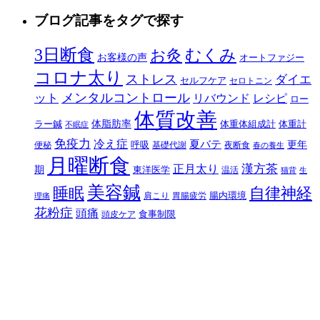
ブログ記事をタグで探す
3日断食
むくみ
お灸
お客様の声
オートファジー
コロナ太り
ストレス
ダイエ
セルフケア
セロトニン
メンタルコントロール
ット
リバウンド
レシピ
ロー
体質改善
体脂肪率
ラー鍼
体重体組成計
体重計
不眠症
免疫力
冷え症
夏バテ
更年
呼吸
便秘
基礎代謝
夜断食
春の養生
月曜断食
正月太り
漢方茶
期
東洋医学
温活
猫背
生
美容鍼
自律神経
睡眠
腸内環境
肩こり
胃腸疲労
理痛
花粉症
頭痛
食事制限
頭皮ケア