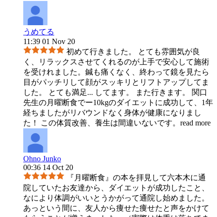
うめてる
11:39 01 Nov 20
初めて行きました。 とても雰囲気が良
く、リラックスさせてくれるのが上手で安心して施術
を受けれました。鍼も痛くなく、終わって鏡を見たら
目がパッチリして顔がスッキリとリフトアップしてま
した。 とても満足
...
してます。 また行きます。 関口
先生の月曜断食でー10kgのダイエットに成功して、1年
経ちましたがリバウンドなく身体が健康になりまし
た！ この体質改善、養生は間違いないです。
read more
Ohno Junko
00:36 14 Oct 20
『月曜断食』の本を拝見して六本木に通
院していたお友達から、ダイエットが成功したこと、
なにより体調がいいとうかがって通院し始めました。
あっという間に、友人から痩せた痩せたと声をかけて