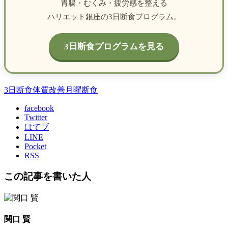
胃腸・むくみ・疲労感を整える
ハリエット銀座の3日断食プログラム。
3日断食プログラムを見る
3日断食
体質改善
月曜断食
facebook
Twitter
はてブ
LINE
Pocket
RSS
この記事を書いた人
関口 賢