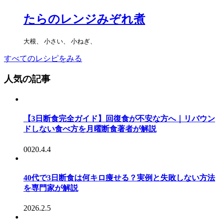
たらのレンジみぞれ煮
大根、 小さい、 小ねぎ、
すべてのレシピをみる
人気の記事
【3日断食完全ガイド】回復食が不安な方へ｜リバウン
ドしない食べ方を月曜断食著者が解説
0020.4.4
40代で3日断食は何キロ痩せる？実例と失敗しない方法
を専門家が解説
2026.2.5