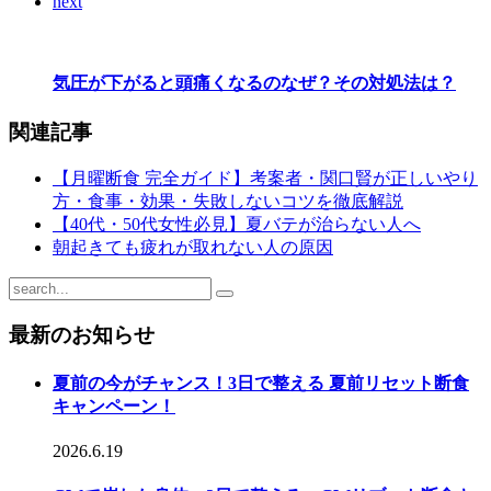
next
気圧が下がると頭痛くなるのなぜ？その対処法は？
関連記事
【月曜断食 完全ガイド】考案者・関口賢が正しいやり
方・食事・効果・失敗しないコツを徹底解説
【40代・50代女性必見】夏バテが治らない人へ
朝起きても疲れが取れない人の原因
最新のお知らせ
夏前の今がチャンス！3日で整える 夏前リセット断食
キャンペーン！
2026.6.19