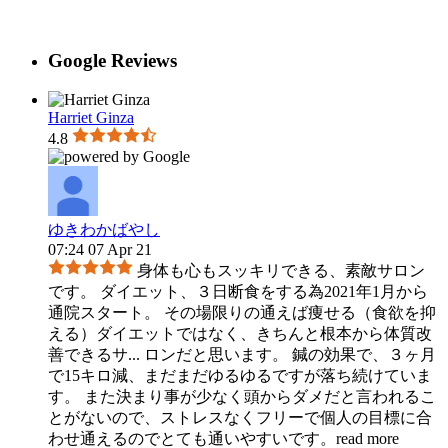
Google Reviews
Harriet Ginza
4.8
ゆきわかばやし
07:24 07 Apr 21
身体も心もスッキリできる、素敵サロン
です。 ダイエット、３日断食をする為2021年1月から
通院スタート。 その場限りの通えば痩せる（食欲を抑
える）ダイエットではなく、きちんと根本から体質改
善できるサ
...
ロンだと思います。 鍼の効果で、３ヶ月
で15キロ減、まだまだゆるゆるですが落ち続けていま
す。 また決まり事が少なく頭からダメだと言われるこ
とがないので、ストレスなくフリーで個人の目標に合
わせ通えるのでとても通いやすいです。
read more