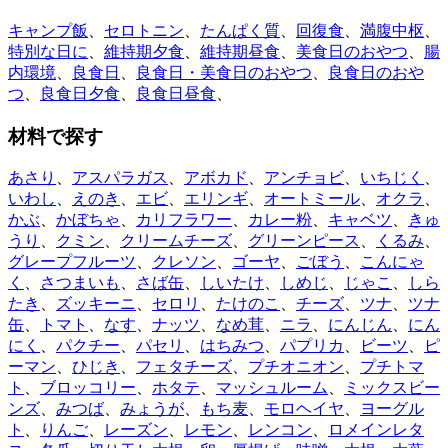
キャンプ飯
、
セロトニン
、
たんぱく質
、
回復食
、
満腹中枢
、
特別な日に
、
維持期夕食
、
維持期昼食
、
美食日のおやつ
、
腸
内環境
、
良食日
、
良食日・美食日のおやつ
、
良食日のおや
つ
、
良食日夕食
、
良食日昼食
、
材料で探す
あさり
、
アスパラガス
、
アボカド
、
アンチョビ
、
いちじく
、
いわし
、
えのき
、
エビ
、
エリンギ
、
オートミール
、
オクラ
、
かぶ
、
かぼちゃ
、
カリフラワー
、
カレー粉
、
キャベツ
、
きゅ
うり
、
クミン
、
クリームチーズ
、
グリーンピース
、
くるみ
、
グレープフルーツ
、
クレソン
、
ゴーヤ
、
ごぼう
、
こんにゃ
く
、
さつまいも
、
さば缶
、
しいたけ
、
しめじ
、
じゃこ
、
しら
たき
、
ズッキーニ
、
セロリ
、
たけのこ
、
チーズ
、
ツナ
、
ツナ
缶
、
トマト
、
なす
、
ナッツ
、
なめ茸
、
ニラ
、
にんじん
、
にん
にく
、
パクチー
、
パセリ
、
はちみつ
、
パプリカ
、
ビーツ
、
ピ
ーマン
、
ひじき
、
フェタチーズ
、
プチオニオン
、
プチトマ
ト
、
ブロッコリー
、
ホタテ
、
マッシュルーム
、
ミックスビー
ンズ
、
みつば
、
みょうが
、
もち麦
、
モロヘイヤ
、
ヨーグル
ト
、
りんご
、
レーズン
、
レモン
、
レンコン
、
ロメインレタ