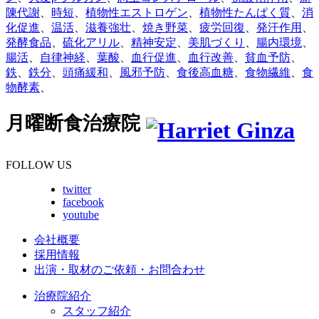
陳代謝
、
時短
、
植物性エストロゲン
、
植物性たんぱく質
、
消
化促進
、
温活
、
滋養強壮
、
焼き野菜
、
疲労回復
、
発汗作用
、
発酵食品
、
硫化アリル
、
精神安定
、
美肌づくり
、
腸内環境
、
腸活
、
自律神経
、
葉酸
、
血行促進
、
血行改善
、
貧血予防
、
鉄
、
鉄分
、
頭痛緩和
、
風邪予防
、
食後高血糖
、
食物繊維
、
食
物酵素
、
月曜断食治療院
FOLLOW US
twitter
facebook
youtube
会社概要
採用情報
出演・取材のご依頼・お問合わせ
治療院紹介
スタッフ紹介