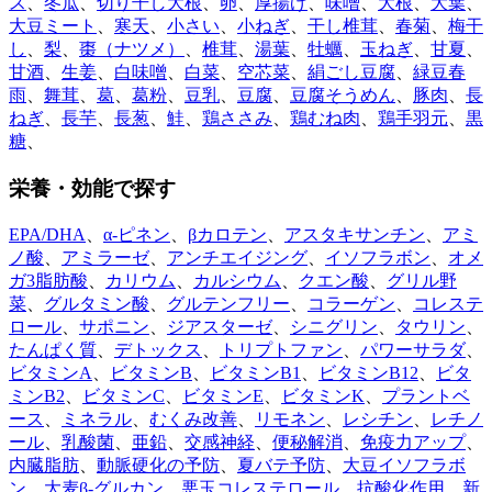
ス
、
冬瓜
、
切り干し大根
、
卵
、
厚揚げ
、
味噌
、
大根
、
大葉
、
大豆ミート
、
寒天
、
小さい
、
小ねぎ
、
干し椎茸
、
春菊
、
梅干
し
、
梨
、
棗（ナツメ）
、
椎茸
、
湯葉
、
牡蠣
、
玉ねぎ
、
甘夏
、
甘酒
、
生姜
、
白味噌
、
白菜
、
空芯菜
、
絹ごし豆腐
、
緑豆春
雨
、
舞茸
、
葛
、
葛粉
、
豆乳
、
豆腐
、
豆腐そうめん
、
豚肉
、
長
ねぎ
、
長芋
、
長葱
、
鮭
、
鶏ささみ
、
鶏むね肉
、
鶏手羽元
、
黒
糖
、
栄養・効能で探す
EPA/DHA
、
α-ピネン
、
βカロテン
、
アスタキサンチン
、
アミ
ノ酸
、
アミラーゼ
、
アンチエイジング
、
イソフラボン
、
オメ
ガ3脂肪酸
、
カリウム
、
カルシウム
、
クエン酸
、
グリル野
菜
、
グルタミン酸
、
グルテンフリー
、
コラーゲン
、
コレステ
ロール
、
サポニン
、
ジアスターゼ
、
シニグリン
、
タウリン
、
たんぱく質
、
デトックス
、
トリプトファン
、
パワーサラダ
、
ビタミンA
、
ビタミンB
、
ビタミンB1
、
ビタミンB12
、
ビタ
ミンB2
、
ビタミンC
、
ビタミンE
、
ビタミンK
、
プラントベ
ース
、
ミネラル
、
むくみ改善
、
リモネン
、
レシチン
、
レチノ
ール
、
乳酸菌
、
亜鉛
、
交感神経
、
便秘解消
、
免疫力アップ
、
内臓脂肪
、
動脈硬化の予防
、
夏バテ予防
、
大豆イソフラボ
ン
、
大麦β-グルカン
、
悪玉コレステロール
、
抗酸化作用
、
新