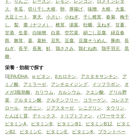
ト
、
りんご
、
レーズン
、
レモン
、
レンコン
、
ロメインレタ
ス
、
冬瓜
、
切り干し大根
、
卵
、
厚揚げ
、
味噌
、
大根
、
大葉
、
大豆ミート
、
寒天
、
小さい
、
小ねぎ
、
干し椎茸
、
春菊
、
梅干
し
、
梨
、
棗（ナツメ）
、
椎茸
、
湯葉
、
牡蠣
、
玉ねぎ
、
甘夏
、
甘酒
、
生姜
、
白味噌
、
白菜
、
空芯菜
、
絹ごし豆腐
、
緑豆春
雨
、
舞茸
、
葛
、
葛粉
、
豆乳
、
豆腐
、
豆腐そうめん
、
豚肉
、
長
ねぎ
、
長芋
、
長葱
、
鮭
、
鶏ささみ
、
鶏むね肉
、
鶏手羽元
、
黒
糖
、
栄養・効能で探す
EPA/DHA
、
α-ピネン
、
βカロテン
、
アスタキサンチン
、
ア
ミノ酸
、
アミラーゼ
、
アンチエイジング
、
イソフラボン
、
オ
メガ3脂肪酸
、
カリウム
、
カルシウム
、
クエン酸
、
グリル野
菜
、
グルタミン酸
、
グルテンフリー
、
コラーゲン
、
コレステ
ロール
、
サポニン
、
ジアスターゼ
、
シニグリン
、
タウリン
、
たんぱく質
、
デトックス
、
トリプトファン
、
パワーサラダ
、
ビタミンA
、
ビタミンB
、
ビタミンB1
、
ビタミンB12
、
ビタミ
ンB2
、
ビタミンC
、
ビタミンE
、
ビタミンK
、
プラントベー