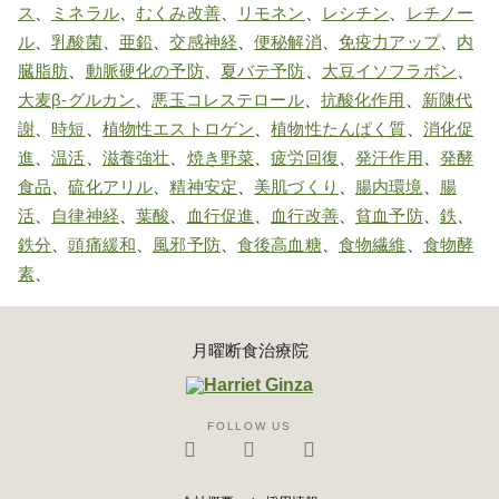
ス
、
ミネラル
、
むくみ改善
、
リモネン
、
レシチン
、
レチノー
ル
、
乳酸菌
、
亜鉛
、
交感神経
、
便秘解消
、
免疫力アップ
、
内
臓脂肪
、
動脈硬化の予防
、
夏バテ予防
、
大豆イソフラボン
、
大麦β-グルカン
、
悪玉コレステロール
、
抗酸化作用
、
新陳代
謝
、
時短
、
植物性エストロゲン
、
植物性たんぱく質
、
消化促
進
、
温活
、
滋養強壮
、
焼き野菜
、
疲労回復
、
発汗作用
、
発酵
食品
、
硫化アリル
、
精神安定
、
美肌づくり
、
腸内環境
、
腸
活
、
自律神経
、
葉酸
、
血行促進
、
血行改善
、
貧血予防
、
鉄
、
鉄分
、
頭痛緩和
、
風邪予防
、
食後高血糖
、
食物繊維
、
食物酵
素
、
月曜断食治療院
FOLLOW US