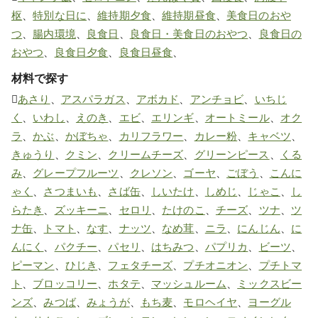
枢
、
特別な日に
、
維持期夕食
、
維持期昼食
、
美食日のおや
つ
、
腸内環境
、
良食日
、
良食日・美食日のおやつ
、
良食日の
おやつ
、
良食日夕食
、
良食日昼食
、
材料で探す
あさり
、
アスパラガス
、
アボカド
、
アンチョビ
、
いちじ
く
、
いわし
、
えのき
、
エビ
、
エリンギ
、
オートミール
、
オク
ラ
、
かぶ
、
かぼちゃ
、
カリフラワー
、
カレー粉
、
キャベツ
、
きゅうり
、
クミン
、
クリームチーズ
、
グリーンピース
、
くる
み
、
グレープフルーツ
、
クレソン
、
ゴーヤ
、
ごぼう
、
こんに
ゃく
、
さつまいも
、
さば缶
、
しいたけ
、
しめじ
、
じゃこ
、
し
らたき
、
ズッキーニ
、
セロリ
、
たけのこ
、
チーズ
、
ツナ
、
ツ
ナ缶
、
トマト
、
なす
、
ナッツ
、
なめ茸
、
ニラ
、
にんじん
、
に
んにく
、
パクチー
、
パセリ
、
はちみつ
、
パプリカ
、
ビーツ
、
ピーマン
、
ひじき
、
フェタチーズ
、
プチオニオン
、
プチトマ
ト
、
ブロッコリー
、
ホタテ
、
マッシュルーム
、
ミックスビー
ンズ
、
みつば
、
みょうが
、
もち麦
、
モロヘイヤ
、
ヨーグル