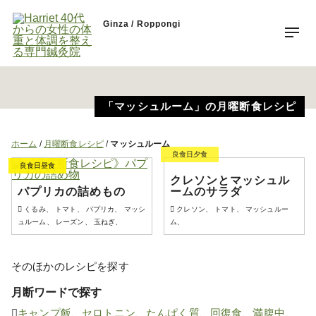
Ginza / Roppongi
「マッシュルーム」の月曜断食レシピ
ホーム
/
月曜断食レシピ
/
マッシュルーム
良食日夕食
良食日夕食
良食日昼食
クレソンとマッシュル
パプリカの詰めもの
ームのサラダ
くるみ、 トマト、 パプリカ、 マッシ
クレソン、 トマト、 マッシュルー
ュルーム、 レーズン、 玉ねぎ、
ム、
そのほかのレシピを探す
月断ワードで探す
キャンプ飯
、
セロトニン
、
たんぱく質
、
回復食
、
満腹中