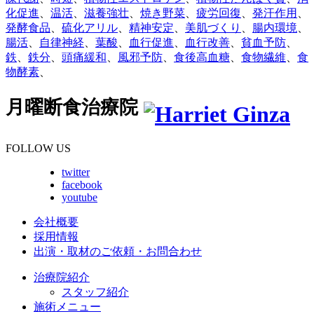
化促進
、
温活
、
滋養強壮
、
焼き野菜
、
疲労回復
、
発汗作用
、
発酵食品
、
硫化アリル
、
精神安定
、
美肌づくり
、
腸内環境
、
腸活
、
自律神経
、
葉酸
、
血行促進
、
血行改善
、
貧血予防
、
鉄
、
鉄分
、
頭痛緩和
、
風邪予防
、
食後高血糖
、
食物繊維
、
食
物酵素
、
月曜断食治療院
FOLLOW US
twitter
facebook
youtube
会社概要
採用情報
出演・取材のご依頼・お問合わせ
治療院紹介
スタッフ紹介
施術メニュー