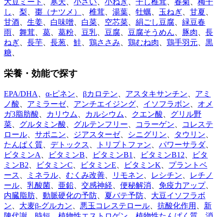
大豆ミート
、
寒天
、
小さい
、
小ねぎ
、
干し椎茸
、
春菊
、
梅干
し
、
梨
、
棗（ナツメ）
、
椎茸
、
湯葉
、
牡蠣
、
玉ねぎ
、
甘夏
、
甘酒
、
生姜
、
白味噌
、
白菜
、
空芯菜
、
絹ごし豆腐
、
緑豆春
雨
、
舞茸
、
葛
、
葛粉
、
豆乳
、
豆腐
、
豆腐そうめん
、
豚肉
、
長
ねぎ
、
長芋
、
長葱
、
鮭
、
鶏ささみ
、
鶏むね肉
、
鶏手羽元
、
黒
糖
、
栄養・効能で探す
EPA/DHA
、
α-ピネン
、
βカロテン
、
アスタキサンチン
、
アミ
ノ酸
、
アミラーゼ
、
アンチエイジング
、
イソフラボン
、
オメ
ガ3脂肪酸
、
カリウム
、
カルシウム
、
クエン酸
、
グリル野
菜
、
グルタミン酸
、
グルテンフリー
、
コラーゲン
、
コレステ
ロール
、
サポニン
、
ジアスターゼ
、
シニグリン
、
タウリン
、
たんぱく質
、
デトックス
、
トリプトファン
、
パワーサラダ
、
ビタミンA
、
ビタミンB
、
ビタミンB1
、
ビタミンB12
、
ビタ
ミンB2
、
ビタミンC
、
ビタミンE
、
ビタミンK
、
プラントベ
ース
、
ミネラル
、
むくみ改善
、
リモネン
、
レシチン
、
レチノ
ール
、
乳酸菌
、
亜鉛
、
交感神経
、
便秘解消
、
免疫力アップ
、
内臓脂肪
、
動脈硬化の予防
、
夏バテ予防
、
大豆イソフラボ
ン
、
大麦β-グルカン
、
悪玉コレステロール
、
抗酸化作用
、
新
陳代謝
、
時短
、
植物性エストロゲン
、
植物性たんぱく質
、
消