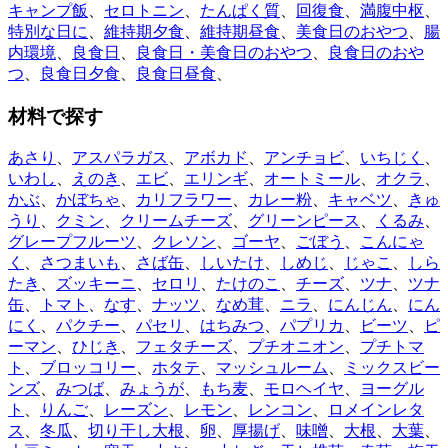
キャンプ飯
、
セロトニン
、
たんぱく質
、
回復食
、
満腹中枢
、
特別な日に
、
維持期夕食
、
維持期昼食
、
美食日のおやつ
、
腸
内環境
、
良食日
、
良食日・美食日のおやつ
、
良食日のおや
つ
、
良食日夕食
、
良食日昼食
、
材料で探す
あさり
、
アスパラガス
、
アボカド
、
アンチョビ
、
いちじく
、
いわし
、
えのき
、
エビ
、
エリンギ
、
オートミール
、
オクラ
、
かぶ
、
かぼちゃ
、
カリフラワー
、
カレー粉
、
キャベツ
、
きゅ
うり
、
クミン
、
クリームチーズ
、
グリーンピース
、
くるみ
、
グレープフルーツ
、
クレソン
、
ゴーヤ
、
ごぼう
、
こんにゃ
く
、
さつまいも
、
さば缶
、
しいたけ
、
しめじ
、
じゃこ
、
しら
たき
、
ズッキーニ
、
セロリ
、
たけのこ
、
チーズ
、
ツナ
、
ツナ
缶
、
トマト
、
なす
、
ナッツ
、
なめ茸
、
ニラ
、
にんじん
、
にん
にく
、
パクチー
、
パセリ
、
はちみつ
、
パプリカ
、
ビーツ
、
ピ
ーマン
、
ひじき
、
フェタチーズ
、
プチオニオン
、
プチトマ
ト
、
ブロッコリー
、
ホタテ
、
マッシュルーム
、
ミックスビー
ンズ
、
みつば
、
みょうが
、
もち麦
、
モロヘイヤ
、
ヨーグル
ト
、
りんご
、
レーズン
、
レモン
、
レンコン
、
ロメインレタ
ス
、
冬瓜
、
切り干し大根
、
卵
、
厚揚げ
、
味噌
、
大根
、
大葉
、