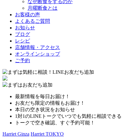
なぜ断食をするのか
月曜断食とは
お客様の声
よくあるご質問
お知らせ
ブログ
レシピ
店舗情報・アクセス
オンラインショップ
ご予約
最新情報を毎日お届け！
お友だち限定の情報もお届け！
本日の空き状況をお知らせ
1対1のLINEトークでいつでも気軽に相談できる
トークで空き確認、すぐ予約可能！
Harriet Ginza
Harriet TOKYO