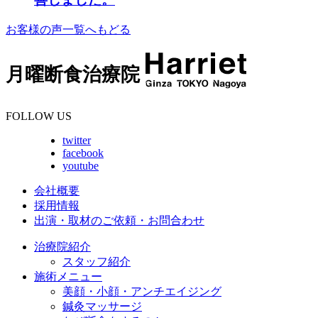
お客様の声一覧へもどる
月曜断食治療院
FOLLOW US
twitter
facebook
youtube
会社概要
採用情報
出演・取材のご依頼・お問合わせ
治療院紹介
スタッフ紹介
施術メニュー
美顔・小顔・アンチエイジング
鍼灸マッサージ