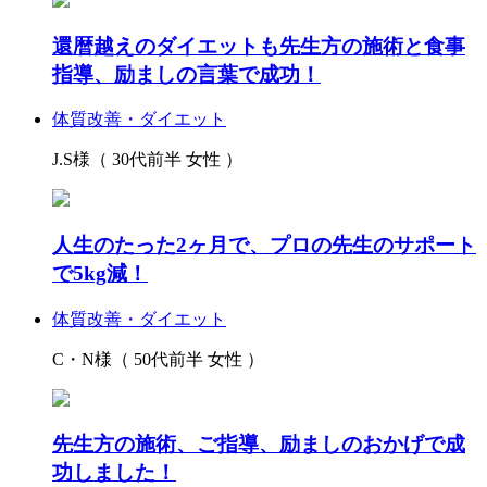
還暦越えのダイエットも先生方の施術と食事
指導、励ましの言葉で成功！
体質改善・ダイエット
J.S様（ 30代前半 女性 ）
人生のたった2ヶ月で、プロの先生のサポート
で5kg減！
体質改善・ダイエット
C・N様（ 50代前半 女性 ）
先生方の施術、ご指導、励ましのおかげで成
功しました！