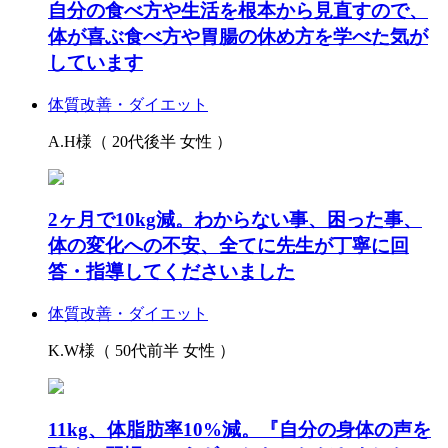
自分の食べ方や生活を根本から見直すので、
体が喜ぶ食べ方や胃腸の休め方を学べた気が
しています
体質改善・ダイエット
A.H様（ 20代後半 女性 ）
2ヶ月で10kg減。わからない事、困った事、
体の変化への不安、全てに先生が丁寧に回
答・指導してくださいました
体質改善・ダイエット
K.W様（ 50代前半 女性 ）
11kg、体脂肪率10%減。『自分の身体の声を