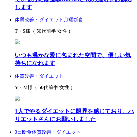
します
体質改善・ダイエット
月曜断食
T・S様（ 50代前半 女性 ）
いつも温かな愛に包まれた空間で、優しい気
持ちになれます
体質改善・ダイエット
Y・M様（ 50代前半 女性 ）
1人でやるダイエットに限界を感じており、ハ
リエットさんにお願いしました
3日断食
体質改善・ダイエット