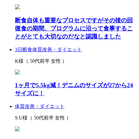
断食自体も重要なプロセスですがその後の回
復食の期間、プログラムに沿って食事するこ
とがとても大切なのだなと認識しました
3日断食
体質改善・ダイエット
K様（ 50代前半 女性 ）
1ヶ月で5.5kg減！デニムのサイズが27から24
サイズに！
体質改善・ダイエット
S.U様（ 50代前半 女性 ）