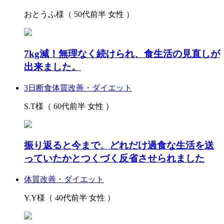
おとうふ様（ 50代前半 女性 ）
7kg減！無理なく続けられ、食生活の見直しが
出来ました。
3日断食
体質改善・ダイエット
S.T様（ 60代前半 女性 ）
振り返ると今まで、どれだけ過食な生活を送
っていたかとつくづく反省させられました
体質改善・ダイエット
Y.Y様（ 40代前半 女性 ）