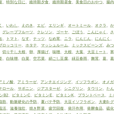
枢
、
特別な日に
、
維持期夕食
、
維持期昼食
、
美食日のおやつ
、
腸
く
、
いわし
、
えのき
、
エビ
、
エリンギ
、
オートミール
、
オクラ
、
、
グレープフルーツ
、
クレソン
、
ゴーヤ
、
ごぼう
、
こんにゃく
、
缶
、
トマト
、
なす
、
ナッツ
、
なめ茸
、
ニラ
、
にんじん
、
にんにく
ブロッコリー
、
ホタテ
、
マッシュルーム
、
ミックスビーンズ
、
み
、
切り干し大根
、
卵
、
厚揚げ
、
味噌
、
大根
、
大葉
、
大豆ミート
、
姜
、
白味噌
、
白菜
、
空芯菜
、
絹ごし豆腐
、
緑豆春雨
、
舞茸
、
葛
、
アミノ酸
、
アミラーゼ
、
アンチエイジング
、
イソフラボン
、
オメガ
テロール
、
サポニン
、
ジアスターゼ
、
シニグリン
、
タウリン
、
た
ンB2
、
ビタミンC
、
ビタミンE
、
ビタミンK
、
プラントベース
、
ミ
脂肪
、
動脈硬化の予防
、
夏バテ予防
、
大豆イソフラボン
、
大麦β-
温活
、
滋養強壮
、
焼き野菜
、
疲労回復
、
発汗作用
、
発酵食品
、
硫