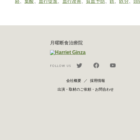
経
、
葉酸
、
血行促進
、
血行改善
、
貧血予防
、
鉄
、
鉄分
、
頭
月曜断食治療院
FOLLOW US
会社概要
採用情報
出演・取材のご依頼・お問合わせ