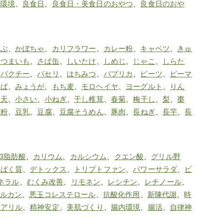
内環境
、
良食日
、
良食日・美食日のおやつ
、
良食日のおや
かぶ
、
かぼちゃ
、
カリフラワー
、
カレー粉
、
キャベツ
、
きゅ
さつまいも
、
さば缶
、
しいたけ
、
しめじ
、
じゃこ
、
しらた
、
パクチー
、
パセリ
、
はちみつ
、
パプリカ
、
ビーツ
、
ピーマ
つば
、
みょうが
、
もち麦
、
モロヘイヤ
、
ヨーグルト
、
りん
寒天
、
小さい
、
小ねぎ
、
干し椎茸
、
春菊
、
梅干し
、
梨
、
棗
葛粉
、
豆乳
、
豆腐
、
豆腐そうめん
、
豚肉
、
長ねぎ
、
長芋
、
長
3脂肪酸
、
カリウム
、
カルシウム
、
クエン酸
、
グリル野
んぱく質
、
デトックス
、
トリプトファン
、
パワーサラダ
、
ビ
ネラル
、
むくみ改善
、
リモネン
、
レシチン
、
レチノール
、
グルカン
、
悪玉コレステロール
、
抗酸化作用
、
新陳代謝
、
時
化アリル
、
精神安定
、
美肌づくり
、
腸内環境
、
腸活
、
自律神