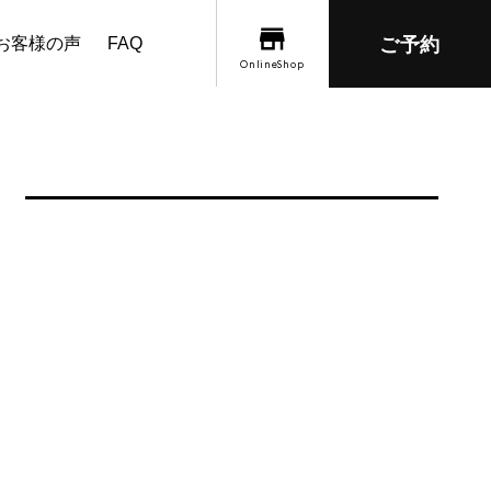
お客様の声
FAQ
ご予約
OnlineShop
「椎茸」の月曜断食レシピ