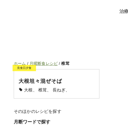
治
ホーム
/
月曜断食レシピ
/
椎茸
良食日夕食
大根坦々混ぜそば
大根、 椎茸、 長ねぎ、
そのほかのレシピを探す
月断ワードで探す