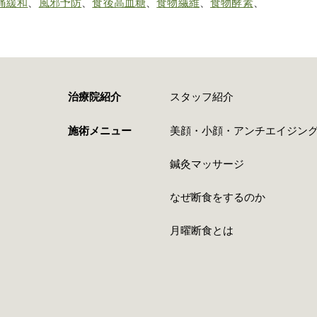
痛緩和
、
風邪予防
、
食後高血糖
、
食物繊維
、
食物酵素
、
治療院紹介
スタッフ紹介
施術メニュー
美顔・小顔・アンチエイジン
鍼灸マッサージ
なぜ断食をするのか
月曜断食とは