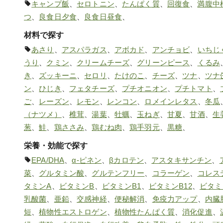
キャンプ飯
、
セロトニン
、
たんぱく質
、
回復食
、
満腹中
つ
、
良食日夕食
、
良食日昼食
、
材料で探す
あさり
、
アスパラガス
、
アボカド
、
アンチョビ
、
いちじ
うり
、
クミン
、
クリームチーズ
、
グリーンピース
、
くるみ
き
、
ズッキーニ
、
セロリ
、
たけのこ
、
チーズ
、
ツナ
、
ツナ
ン
、
ひじき
、
フェタチーズ
、
プチオニオン
、
プチトマト
、
ご
、
レーズン
、
レモン
、
レンコン
、
ロメインレタス
、
冬瓜
（ナツメ）
、
椎茸
、
湯葉
、
牡蠣
、
玉ねぎ
、
甘夏
、
甘酒
、
生
葱
、
鮭
、
鶏ささみ
、
鶏むね肉
、
鶏手羽元
、
黒糖
、
栄養・効能で探す
EPA/DHA
、
α-ピネン
、
βカロテン
、
アスタキサンチン
、
菜
、
グルタミン酸
、
グルテンフリー
、
コラーゲン
、
コレス
タミンA
、
ビタミンB
、
ビタミンB1
、
ビタミンB12
、
ビタミ
乳酸菌
、
亜鉛
、
交感神経
、
便秘解消
、
免疫力アップ
、
内臓
短
、
植物性エストロゲン
、
植物性たんぱく質
、
消化促進
、