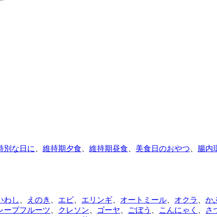
特別な日に
、
維持期夕食
、
維持期昼食
、
美食日のおやつ
、
腸内
いわし
、
えのき
、
エビ
、
エリンギ
、
オートミール
、
オクラ
、
か
レープフルーツ
、
クレソン
、
ゴーヤ
、
ごぼう
、
こんにゃく
、
さ