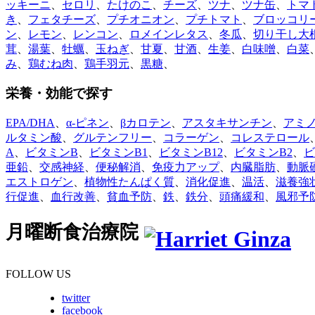
ッキーニ
、
セロリ
、
たけのこ
、
チーズ
、
ツナ
、
ツナ缶
、
トマ
き
、
フェタチーズ
、
プチオニオン
、
プチトマト
、
ブロッコリ
ン
、
レモン
、
レンコン
、
ロメインレタス
、
冬瓜
、
切り干し大
茸
、
湯葉
、
牡蠣
、
玉ねぎ
、
甘夏
、
甘酒
、
生姜
、
白味噌
、
白菜
み
、
鶏むね肉
、
鶏手羽元
、
黒糖
、
栄養・効能で探す
EPA/DHA
、
α-ピネン
、
βカロテン
、
アスタキサンチン
、
アミ
ルタミン酸
、
グルテンフリー
、
コラーゲン
、
コレステロール
A
、
ビタミンB
、
ビタミンB1
、
ビタミンB12
、
ビタミンB2
、
ビ
亜鉛
、
交感神経
、
便秘解消
、
免疫力アップ
、
内臓脂肪
、
動脈
エストロゲン
、
植物性たんぱく質
、
消化促進
、
温活
、
滋養強
行促進
、
血行改善
、
貧血予防
、
鉄
、
鉄分
、
頭痛緩和
、
風邪予
月曜断食治療院
FOLLOW US
twitter
facebook